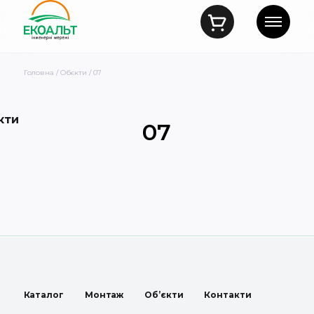
Головна
/
Обєкти
/ 07
кти
07
Каталог
Монтаж
Об’єкти
Контакти