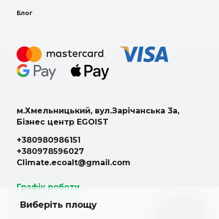
Блог
м.Хмельницький, вул.Зарічанська 3а,
Бізнес центр EGOIST
+380980986151
+380978596027
Climate.ecoalt@gmail.com
Графік роботи
Виберіть площу
Пн. – Пт.
9:00 – 19:00