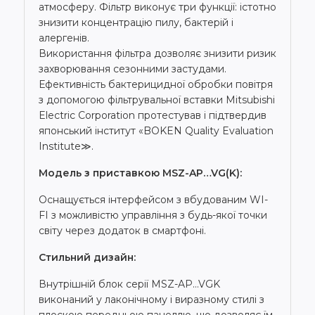
атмосферу. Фільтр виконує три функції: істотно
знизити концентрацію пилу, бактерій і
алергенів.
Використання фільтра дозволяє знизити ризик
захворювання сезонними застудами.
Ефективність бактерицидної обробки повітря
з допомогою фільтрувальної вставки Mitsubishi
Electric Corporation протестував і підтвердив
японський інститут «BOKEN Quality Evaluation
Institute≫.
Модель з приставкою MSZ-AP…VG(K):
Оснащується інтерфейсом з вбудованим WI-
FI з можливістю управління з будь-якої точки
світу через додаток в смартфоні.
Стильний дизайн:
Внутрішній блок серії MSZ-AP…VGK
виконаний у лаконічному і виразному стилі з
плоскою передньою панеллю, що дозволяє їм