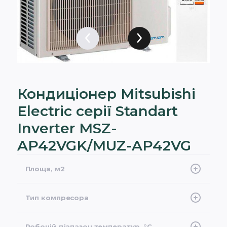
Кондиціонер Mitsubishi
Electric серії Standart
Inverter MSZ-
AP42VGK/MUZ-AP42VG
Площа, м2
40
Тип компресора
інверторний
Робочій діапазон температур, °С