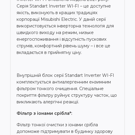
Серія Standart Inverter WI-FI – це доступне
якість, виконують в кращих традиціях
корпорації Misubishi Electric. У даній серії
використовується інверторна технологія для
швидкого виходу на режим, низьке
енергоспоживання і відсутність пускових
струмів, комфортний рівень шуму – і все це
вкладається в прийнятну ціну.
Внутрішній блок серії Standart Inverter WI-FI
комплектується антиалергенним ензимним
фільтром тонкого очищення. Спеціальне
покриття фільтру руйнує структуру часток, що
викликають алергічні реакції.
Фільтр з іонами срібла*:
Фільтр тонкої очистки з іонами срібла
допоможе підтримувати в будинку здорову