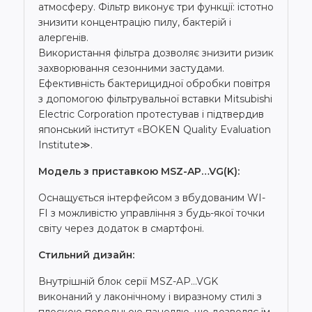
атмосферу. Фільтр виконує три функції: істотно
знизити концентрацію пилу, бактерій і
алергенів.
Використання фільтра дозволяє знизити ризик
захворювання сезонними застудами.
Ефективність бактерицидної обробки повітря
з допомогою фільтрувальної вставки Mitsubishi
Electric Corporation протестував і підтвердив
японський інститут «BOKEN Quality Evaluation
Institute≫.
Модель з приставкою MSZ-AP…VG(K):
Оснащується інтерфейсом з вбудованим WI-
FI з можливістю управління з будь-якої точки
світу через додаток в смартфоні.
Стильний дизайн:
Внутрішній блок серії MSZ-AP…VGK
виконаний у лаконічному і виразному стилі з
плоскою передньою панеллю, що дозволяє їм