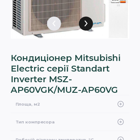
Кондиціонер Mitsubishi
Electric серії Standart
Inverter MSZ-
AP60VGK/MUZ-AP60VG
Площа, м2
60
Тип компресора
інверторний
Робочій діапазон температур, °С