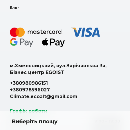
Блог
м.Хмельницький, вул.Зарічанська 3а,
Бізнес центр EGOIST
+380980986151
+380978596027
Climate.ecoalt@gmail.com
Графік роботи
Виберіть площу
Пн. – Пт.
9:00 – 19:00