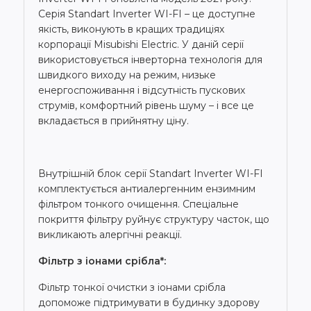
Серія Standart Inverter WI-FI – це доступне
якість, виконують в кращих традиціях
корпорації Misubishi Electric. У даній серії
використовується інверторна технологія для
швидкого виходу на режим, низьке
енергоспоживання і відсутність пускових
струмів, комфортний рівень шуму – і все це
вкладається в прийнятну ціну.
Внутрішній блок серії Standart Inverter WI-FI
комплектується антиалергенним ензимним
фільтром тонкого очищення. Спеціальне
покриття фільтру руйнує структуру часток, що
викликають алергічні реакції.
Фільтр з іонами срібла*:
Фільтр тонкої очистки з іонами срібла
допоможе підтримувати в будинку здорову