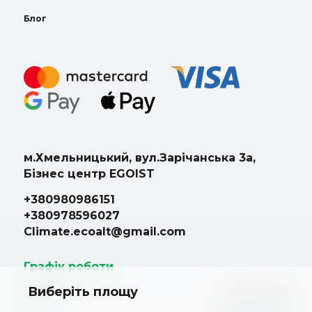
Блог
м.Хмельницький, вул.Зарічанська 3а,
Бізнес центр EGOIST
+380980986151
+380978596027
Climate.ecoalt@gmail.com
Графік роботи
Виберіть площу
Пн. – Пт.
9:00 – 19:00