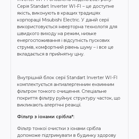
Серія Standart Inverter WI-FI – це доступне
якість, виконують в кращих традиціях
корпорації Misubishi Electric. У даній серії
використовується інверторна технологія для
швидкого виходу на режим, низьке
енергоспоживання і відсутність пускових
струмів, комфортний рівень шуму – і все це
вкладається в прийнятну ціну.
Внутрішній блок серії Standart Inverter WI-FI
комплектується антиалергенним ензимним
фільтром тонкого очищення. Спеціальне
покриття фільтру руйнує структуру часток, що
викликають алергічні реакції.
Фільтр з іонами срібла*:
Фільтр тонкої очистки з іонами срібла
допоможе підтримувати в будинку здорову