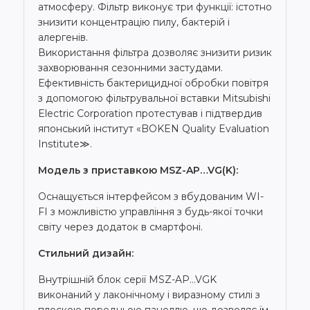
атмосферу. Фільтр виконує три функції: істотно
знизити концентрацію пилу, бактерій і
алергенів.
Використання фільтра дозволяє знизити ризик
захворювання сезонними застудами.
Ефективність бактерицидної обробки повітря
з допомогою фільтрувальної вставки Mitsubishi
Electric Corporation протестував і підтвердив
японський інститут «BOKEN Quality Evaluation
Institute≫.
Модель з приставкою MSZ-AP…VG(K):
Оснащується інтерфейсом з вбудованим WI-
FI з можливістю управління з будь-якої точки
світу через додаток в смартфоні.
Стильний дизайн:
Внутрішній блок серії MSZ-AP…VGK
виконаний у лаконічному і виразному стилі з
плоскою передньою панеллю, що дозволяє їм