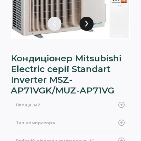
Кондиціонер Mitsubishi
Electric серії Standart
Inverter MSZ-
AP71VGK/MUZ-AP71VG
Площа, м2
70
Тип компресора
інверторний
Робочій діапазон температур, °С