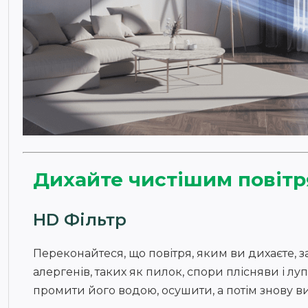
Дихайте чистішим повіт
HD Фільтр
Переконайтеся, що повітря, яким ви дихаєте, 
алергенів, таких як пилок, спори плісняви і л
промити його водою, осушити, а потім знову в