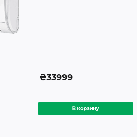
₴
33999
В корзину