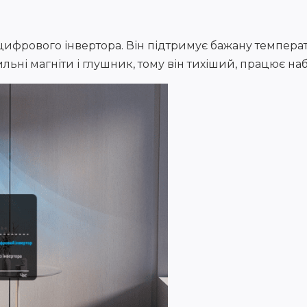
ифрового інвертора. Він підтримує бажану температ
ьні магніти і глушник, тому він тихіший, працює на