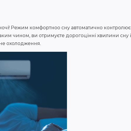
чі! Режим комфортноо сну автоматично контролює і
аким чином, ви отримуєте дорогоцінні хвилини сну і
йне охолодження.