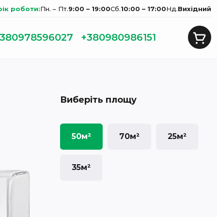
фік роботи:
Пн. – Пт.
9:00 – 19:00
Сб.
10:00 – 17:00
Нд.
Вихідний
380978596027
+380980986151
Виберіть площу
50м²
70м²
25м²
35м²