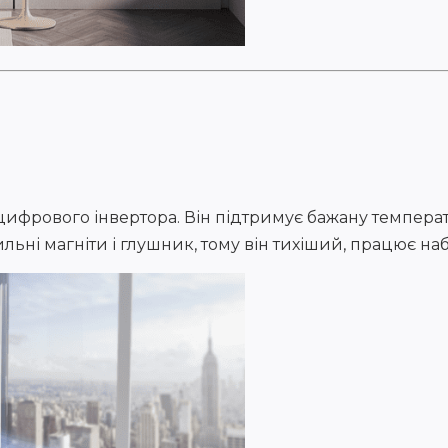
ифрового інвертора. Він підтримує бажану температ
ьні магніти і глушник, тому він тихіший, працює на