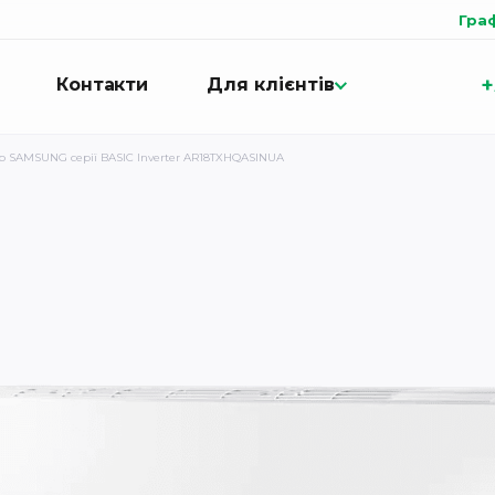
Гра
+
Контакти
Для клієнтів
р SAMSUNG серії BASIC Inverter AR18TXHQASINUA