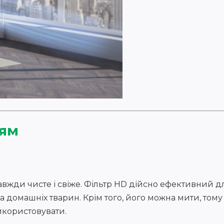
рям
завжди чисте і свіже. Фільтр HD дійсно ефективний 
упа домашніх тварин. Крім того, його можна мити, том
икористовувати.