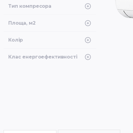
-22°C
Тип компресора
Інверторний
Площа, м2
50
Колір
Білий
Клас енергоефективності
A++