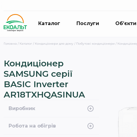
Каталог
Послуги
Об’єкти
Головна
/
Каталог
/
Кондиціонери для дому
/
Побутові кондиціонери
/ Кондиціоне
Кондиціонер
SAMSUNG серії
BASIC Inverter
AR18TXHQASINUA
Виробник
Samsung
Робота на обігрів