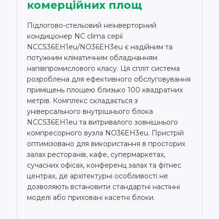
комерційних площ
Підлогово-стельовий неінверторний
кондиціонер NC clima серії
NCCS36EH1eu/NO36EH3eu є надійним та
потужним кліматичним обладнанням
напівпромислового класу. Ця спліт система
розроблена для ефективного обслуговування
приміщень площею близько 100 квадратних
метрів. Комплекс складається з
універсального внутрішнього блока
NCCS36EH1eu та витривалого зовнішнього
компресорного вузла NO36EH3eu. Пристрій
оптимізовано для використання в просторих
залах ресторанів, кафе, супермаркетах,
сучасних офісах, конференц залах та фітнес
центрах, де архітектурні особливості не
дозволяють встановити стандартні настінні
моделі або приховані касетні блоки.