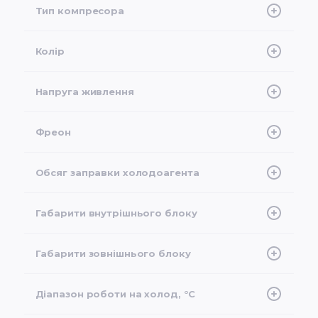
Тип компресора
Неінверторний
Колір
Білий
Напруга живлення
3Ph, (380-420)V, 50Hz
Фреон
тип R-410A
Обсяг заправки холодоагента
2,85 кг
Габарити внутрішнього блоку
1285х675х235 мм
Габарити зовнішнього блоку
946х410х810 мм
Діапазон роботи на холод, °C