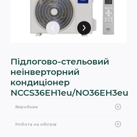
Підлогово-стельовий
неінверторний
кондиціонер
NCCS36EH1eu/NO36EH3eu
Виробник
NC Clima
Робота на обігрів
-7°С