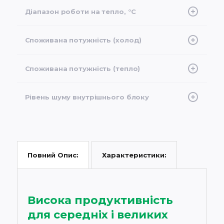
+18 ... +43
Діапазон роботи на тепло, °C
-7 … +24
Споживана потужність (холод)
3,505 кВт, 3,6 кВт
Споживана потужність (тепло)
3,6 кВт
Рівень шуму внутрішнього блоку
45-53 дБ (А)
Характеристики:
Повний Опис:
Висока продуктивність
для середніх і великих