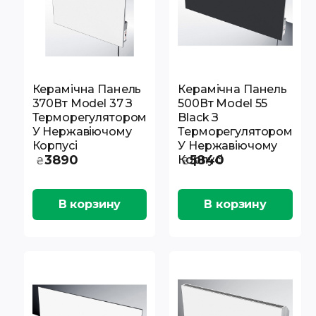
Керамічна Панель
Керамічна Панель
370Вт Model 37 З
500Вт Model 55
Терморегулятором
Black З
У Нержавіючому
Терморегулятором
Корпусі
У Нержавіючому
3890
5840
Корпусі
₴
₴
В корзину
В корзину