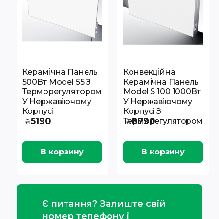
Керамічна Панель
Конвекційна
500Вт Model 55 З
Керамічна Панель
Терморегулятором
Model S 100 1000Вт
У Нержавіючому
У Нержавіючому
Корпусі
Корпусі З
5190
8790
Терморегулятором
₴
₴
В корзину
В корзину
Є питання? Залиште свій
номер телефону і