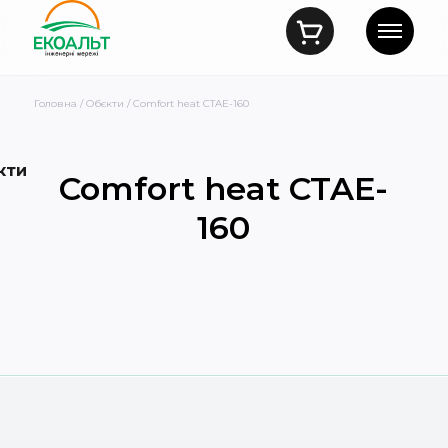
Головна
/
Обєкти
/ Comfort heat CTAE-160
кти
Comfort heat CTAE-
160