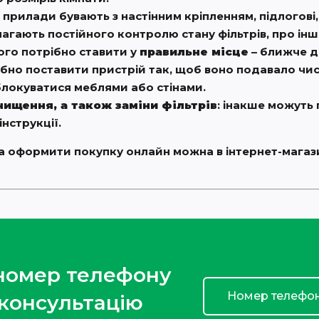
 прилади бувають з настінним кріпленням, підлогові, 
агають постійного контролю стану фільтрів, про ін
ого потрібно ставити у
правильне місце
– ближче д
ібно поставити пристрій так, щоб воно подавало чис
і блокуватися меблями або стінами.
ищення, а також заміни фільтрів
: інакше можуть 
інструкції.
 та оформити покупку онлайн можна в інтернет-мага
 номер телефону
 консультацію