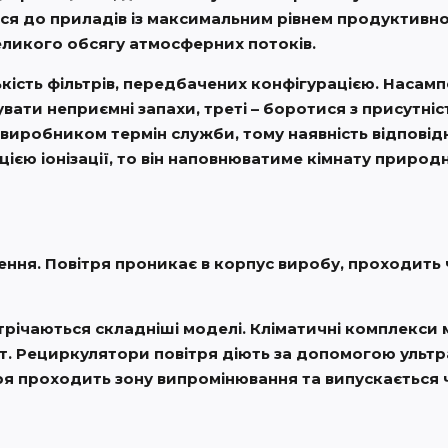
 до приладів із максимальним рівнем продуктивност
ликого обсягу атмосферних потоків.
ькість фільтрів, передбачених конфігурацією. Насам
вати неприємні запахи, треті – боротися з присутніст
 виробником термін служби, тому наявність відпові
єю іонізації, то він наповнюватиме кімнату природн
ня. Повітря проникає в корпус виробу, проходить че
стрічаються складніші моделі. Кліматичні комплекс
т. Рециркулятори повітря діють за допомогою ульт
я проходить зону випромінювання та випускається ч