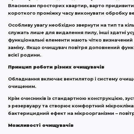
Власникам просторих квартир, варто придивитися
короткого проміжку часу виконувати обробку ве
Особливу увагу необхідно звернути на тип та кіл
служать лише для видалення пилу, інші здатні усу
функціональні елементи мають чітко визначений
заміну. Якщо очищувач повітря доповнений функці
всієї родини.
Принцип роботи різних очищувачів
Обладнання включає вентилятор і систему очищен
очищеним.
Крім очисників із стандартною конструкцією, зу
з резервуару та створює комфортний мікрокліма
бактерицидний ефект на мікроорганізми – повітр
Можливості очищувачів