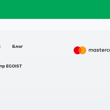
и
Блог
нтр EGOIST