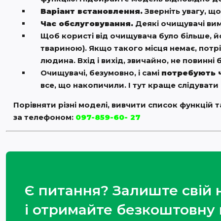
Варіант встановлення.
Зверніть увагу, що
Час обслуговування.
Деякі очищувачі вим
Щоб користі від очищувача було більше, й
твариною). Якщо такого місця немає, потр
людина. Вхід і вихід, звичайно, не повинн
Очищувачі, безумовно, і самі
потребують ч
все, що накопичили. І тут краще слідувати 
Порівняти різні моделі, вивчити список функцій
за телефоном:
097-859-60- 27
Є питання? Залиште свій
і отримайте безкоштовну