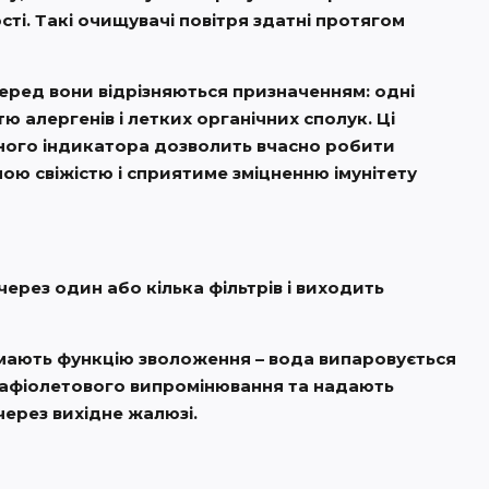
і. Такі очищувачі повітря здатні протягом
перед вони відрізняються призначенням: одні
ю алергенів і летких органічних сполук. Ці
дного індикатора дозволить вчасно робити
ою свіжістю і сприятиме зміцненню імунітету
рез один або кілька фільтрів і виходить
и мають функцію зволоження – вода випаровується
рафіолетового випромінювання та надають
ерез вихідне жалюзі.