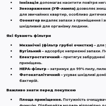
Іонізація
допомагає наситити повітря нега
Знезараження (УФ-лампа)
дозволяє знищу
для звичайних квартир, особливо дитячих 
Озонатор
видаляє запахи з приміщення і з
шкідливий для організму людини.
Які бувають фільтри
Механічні (фільтр грубої очистки)
– для
Вугільний
– адсорбує неприємні запахи. П
Електростатичний
– притягує забруднені
приміщень.
HEPA-фільтр
– затримує до 99% пилу, пилку
Фотокаталітичний
– усуває шкідливі дом
бактерій.
Важливо знати перед покупкою
Площа приміщення.
Потужність очищувача
функцію. Підбирайте модель відповідно до