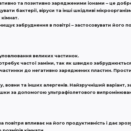
тивно та позитивно зарядженими іонами – це добре 
вати бактерії, віруси та інші шкідливі мікроорганіз
кімнат.
нищує забруднення в повітрі – застосовувати його 
 уловлювання великих частинок.
отребує частої заміни, так як швидко забруднюється
 частинки до негативно заряджених пластин. Прости
, вовни та інших алергенів. Найзручніший варіант, за
ішки за допомогою ультрафіолетового випромінюванн
 повітря впливає на його продуктивність і дає зроз
 розмірів кімнати.