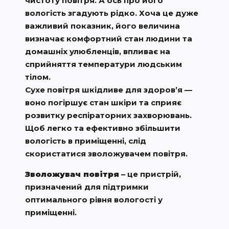
чистоту повітря. А ось про його
вологість згадують рідко. Хоча це дуже
важливий показник, його величина
визначає комфортний стан людини та
домашніх улюбленців, впливає на
сприйняття температури людським
тілом.
Сухе повітря шкідливе для здоров’я —
воно погіршує стан шкіри та сприяє
розвитку респіраторних захворювань.
Щоб легко та ефективно збільшити
вологість в приміщенні, слід
скористатися зволожувачем повітря.
Зволожувач повітря
– це пристрій,
призначений для підтримки
оптимального рівня вологості у
приміщенні.