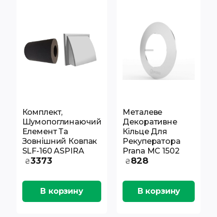
Комплект,
Металеве
Шумопоглинаючий
Декоративне
Елемент Та
Кільце Для
Зовнішний Ковпак
Рекуператора
SLF-160 ASPIRA
Prana MC 1502
3373
828
₴
₴
В корзину
В корзину