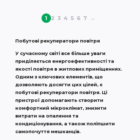
1
2
3
4
5
6
7
→
Побутові рекуператори повітря
У сучасному світі все більше уваги
приділяється енергоефективності та
якості повітря в житлових приміщеннях.
Одним з ключових елементів, що
дозволяють досягти цих цілей, є
побутові рекуператори повітря. Ці
пристрої допомагають створити
комфортний мікроклімат, знизити
витрати на опалення та
кондиціонування, а також поліпшити
самопочуття мешканців.