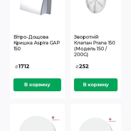
Вітро-Дощова
Зворотній
Кришка Aspira GAP
Клапан Prana 150
150
(модель 150 /
200G)
1712
252
₴
₴
В корзину
В корзину