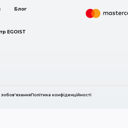
и
Блог
нтр EGOIST
і зобов'язання
Політика конфіденційності