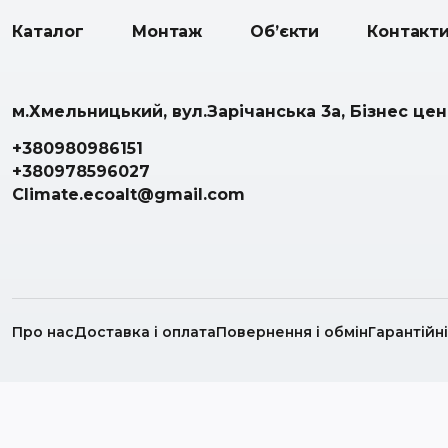
Каталог
Монтаж
Об’єкти
Контакт
м.Хмельницький, вул.Зарічанська 3а, Бізнес це
+380980986151
+380978596027
Climate.ecoalt@gmail.com
Про нас
Доставка і оплата
Повернення і обмін
Гарантійн