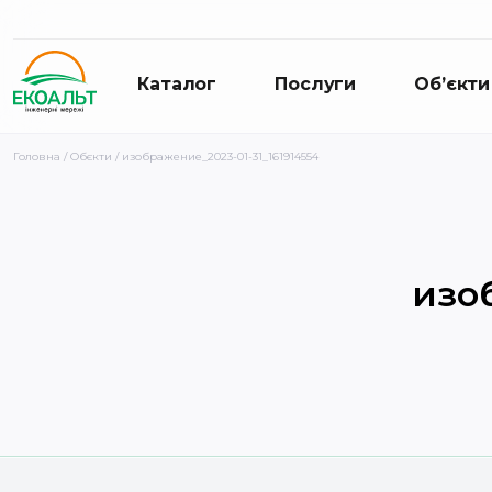
Каталог
Послуги
Об’єкти
Головна
/
Обєкти
/ изображение_2023-01-31_161914554
изо