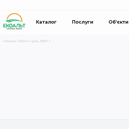
Каталог
Послуги
Об’єкти
Головна
/
Обєкти
/ gree_15007_1