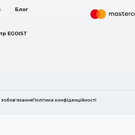
и
Блог
нтр EGOIST
і зобов'язання
Політика конфіденційності