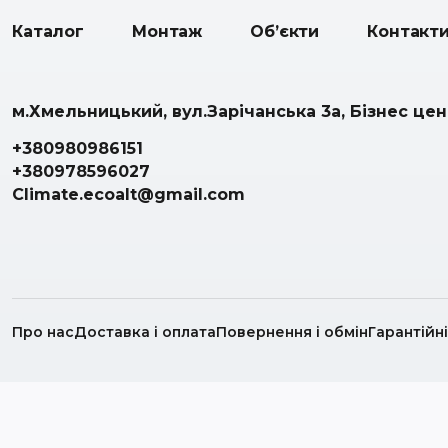
Каталог
Монтаж
Об’єкти
Контакт
м.Хмельницький, вул.Зарічанська 3а, Бізнес це
+380980986151
+380978596027
Climate.ecoalt@gmail.com
Про нас
Доставка і оплата
Повернення і обмін
Гарантійн