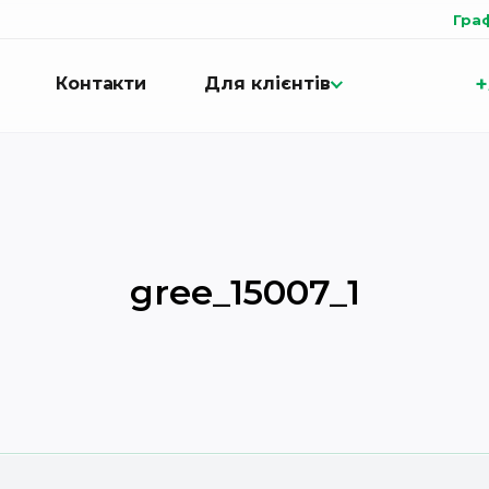
Гра
+
Контакти
Для клієнтів
gree_15007_1