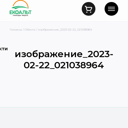
Головна
/
Обєкти
/ изображение_2023-02-22_021038964
кти
изображение_2023-
02-22_021038964