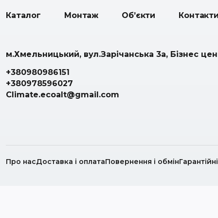
Каталог
Монтаж
Об’єкти
Контакт
м.Хмельницький, вул.Зарічанська 3а, Бізнес це
+380980986151
+380978596027
Climate.ecoalt@gmail.com
Про нас
Доставка і оплата
Повернення і обмін
Гарантійн