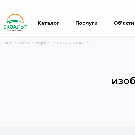
Каталог
Послуги
Об’єкти
Головна
/
Обєкти
/ изображение_2023-02-28_221158199
изоб