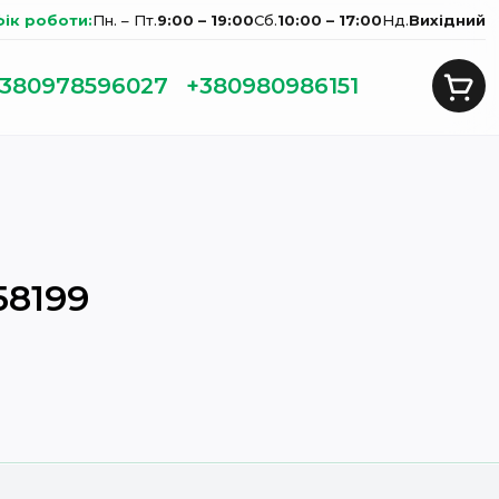
фік роботи:
Пн. – Пт.
9:00 – 19:00
Сб.
10:00 – 17:00
Нд.
Вихідний
380978596027
+380980986151
58199