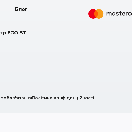
и
Блог
нтр EGOIST
і зобов'язання
Політика конфіденційності