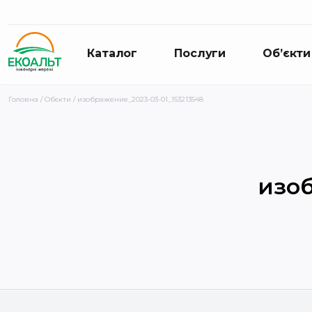
Каталог
Послуги
Об’єкти
Головна
/
Обєкти
/ изображение_2023-03-01_153213548
изоб