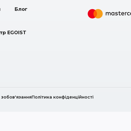
и
Блог
нтр EGOIST
і зобов'язання
Політика конфіденційності