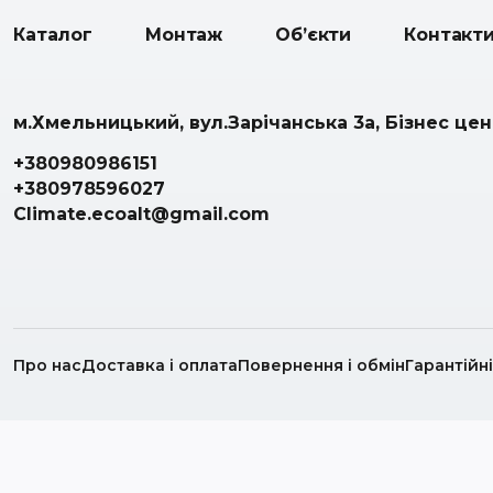
Каталог
Монтаж
Об’єкти
Контакт
м.Хмельницький, вул.Зарічанська 3а, Бізнес це
+380980986151
+380978596027
Climate.ecoalt@gmail.com
Про нас
Доставка і оплата
Повернення і обмін
Гарантійн