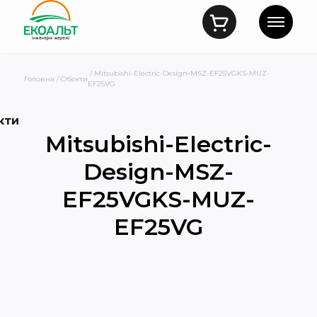
/ Mitsubishi-Electric-Design-MSZ-EF25VGKS-MUZ-
Головна
/
Обєкти
EF25VG
кти
Mitsubishi-Electric-
Design-MSZ-
EF25VGKS-MUZ-
EF25VG