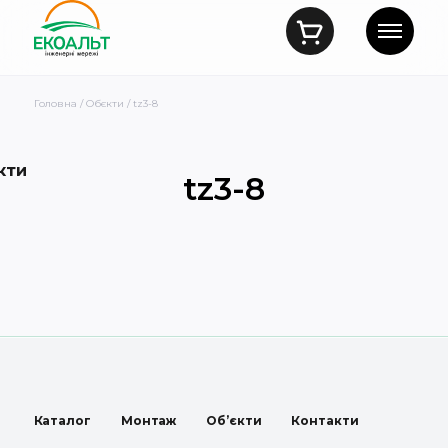
Головна
/
Обєкти
/ tz3-8
кти
tz3-8
Каталог
Монтаж
Об’єкти
Контакти