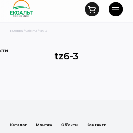
Головна
/
Обєкти
/ tz6-3
кти
tz6-3
Каталог
Монтаж
Об’єкти
Контакти