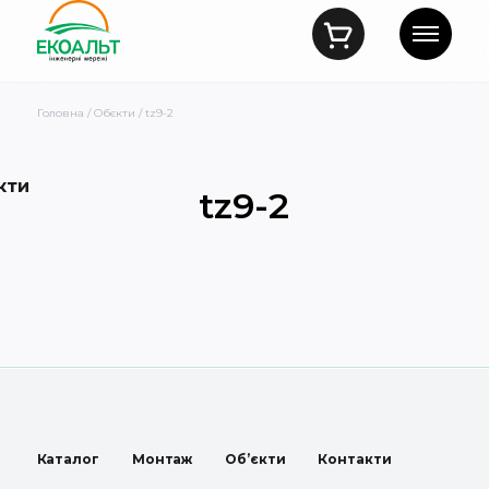
Головна
/
Обєкти
/ tz9-2
кти
tz9-2
Каталог
Монтаж
Об’єкти
Контакти