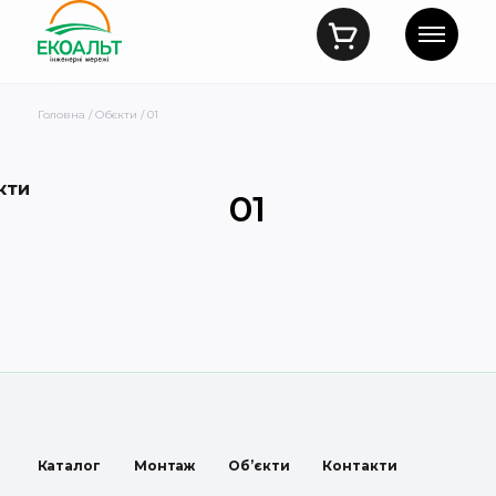
Головна
/
Обєкти
/ 01
кти
01
Каталог
Монтаж
Об’єкти
Контакти