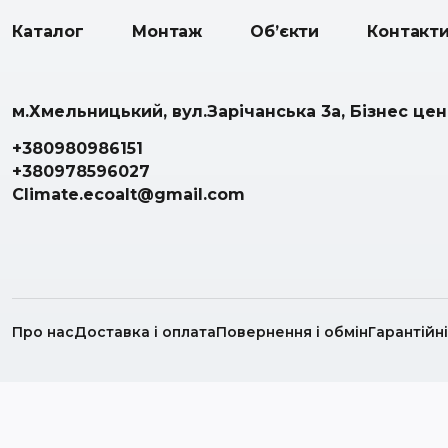
Каталог
Монтаж
Об’єкти
Контакт
м.Хмельницький, вул.Зарічанська 3а, Бізнес це
+380980986151
+380978596027
Climate.ecoalt@gmail.com
Про нас
Доставка і оплата
Повернення і обмін
Гарантійн