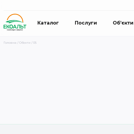
Каталог
Послуги
Об’єкти
Головна
/
Обєкти
/ 05