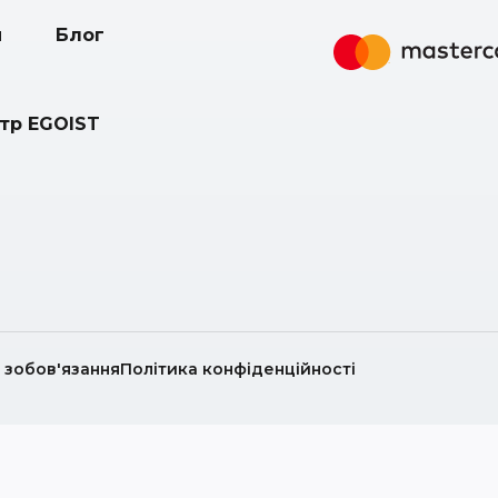
и
Блог
нтр EGOIST
і зобов'язання
Політика конфіденційності