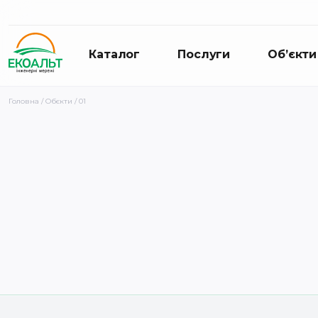
Каталог
Послуги
Об’єкти
Головна
/
Обєкти
/ 01