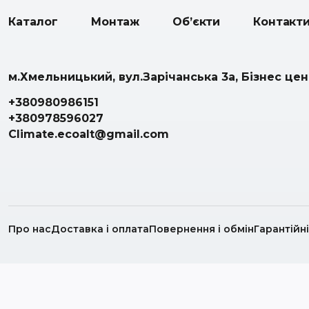
Каталог
Монтаж
Об’єкти
Контакт
м.Хмельницький, вул.Зарічанська 3а, Бізнес це
+380980986151
+380978596027
Climate.ecoalt@gmail.com
Про нас
Доставка і оплата
Повернення і обмін
Гарантійн