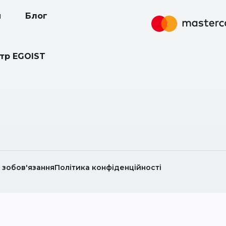
и
Блог
нтр EGOIST
і зобов'язання
Політика конфіденційності