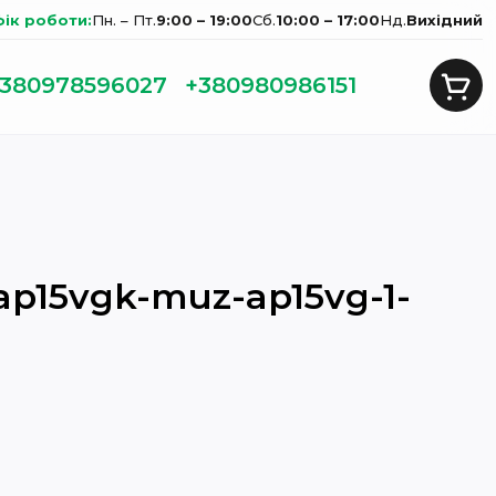
фік роботи:
Пн. – Пт.
9:00 – 19:00
Сб.
10:00 – 17:00
Нд.
Вихідний
380978596027
+380980986151
-ap15vgk-muz-ap15vg-1-