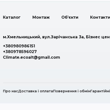
Каталог
Монтаж
Об’єкти
Контакт
м.Хмельницький, вул.Зарічанська 3а, Бізнес це
+380980986151
+380978596027
Climate.ecoalt@gmail.com
Про нас
Доставка і оплата
Повернення і обмін
Гарантійн