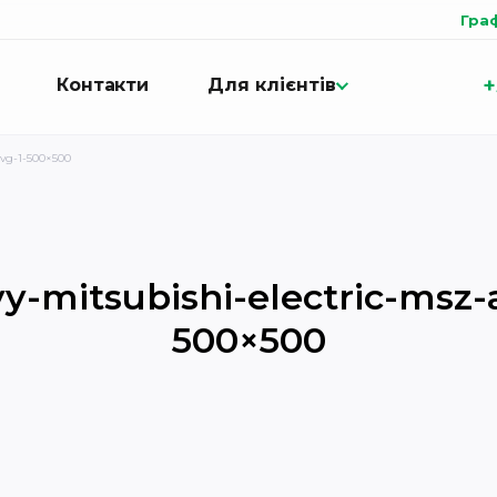
Гра
+
Контакти
Для клієнтів
5vg-1-500×500
y-mitsubishi-electric-msz
500×500