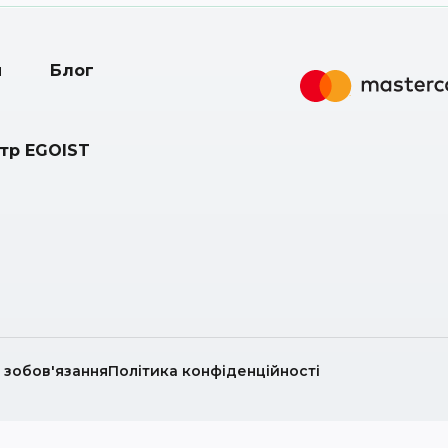
и
Блог
нтр EGOIST
і зобов'язання
Політика конфіденційності