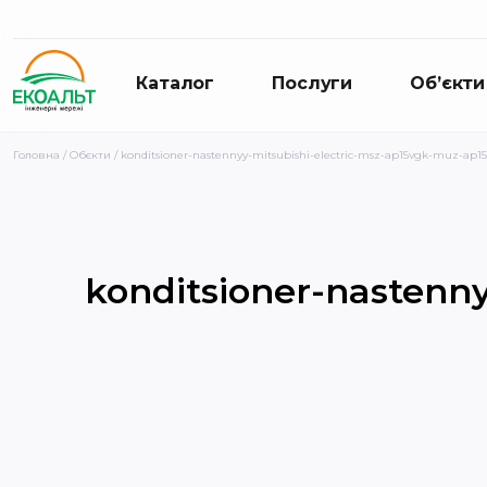
Каталог
Послуги
Об’єкти
Головна
/
Обєкти
/ konditsioner-nastennyy-mitsubishi-electric-msz-ap15vgk-muz-ap1
konditsioner-nastenny