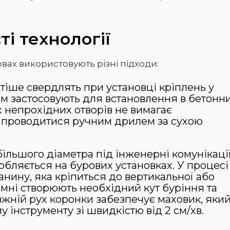
і технології
вах використовують різні підходи:
стіше свердлять при установці кріплень у
м застосовують для встановлення в бетонн
х непрохідних отворів не вимагає
е проводитися ручним дрилем за сухою
ільшого діаметра під інженерні комунікаці
бляється на бурових установках. У процесі
анину, яка кріпиться до вертикальної або
мні створюють необхідний кут буріння та
жній рух коронки забезпечує маховик, яки
інструменту зі швидкістю від 2 см/хв.