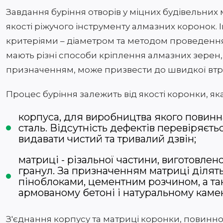
Завдання буріння отворів у міцних будівельних
якості ріжучого інструменту алмазних коронок.
критеріями – діаметром та методом проведення 
мають різні способи кріплення алмазних зерен,
призначенням, може призвести до швидкої втра
Процес буріння залежить від якості коронки, яка
корпуса, для виробництва якого повинн
сталь. Відсутність дефектів перевіряєт
видавати чистий та тривалий дзвін;
матриці - різальної частини, виготовле
гранул. За призначенням матриці ділять
піноблоками, цементним розчином, а та
армованому бетоні і натуральному камен
З'єднання корпусу та матриці коронки, повинно