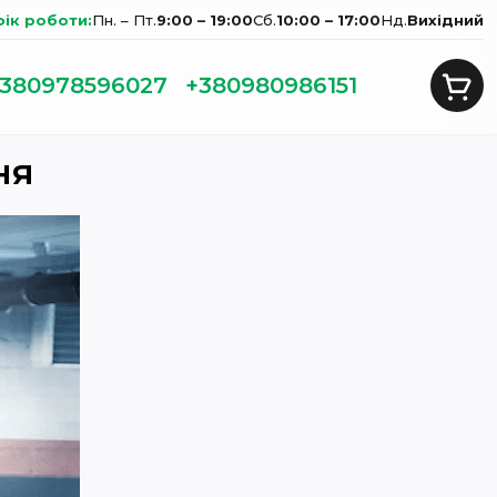
фік роботи:
Пн. – Пт.
9:00 – 19:00
Сб.
10:00 – 17:00
Нд.
Вихідний
380978596027
+380980986151
ня