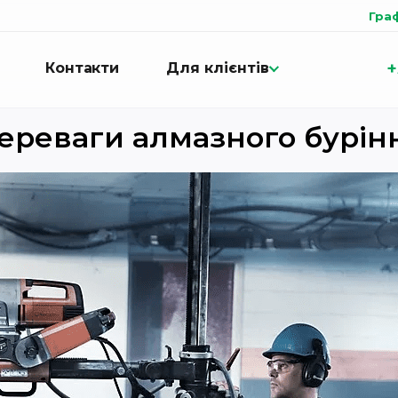
Гра
+
Контакти
Для клієнтів
ереваги алмазного бурін