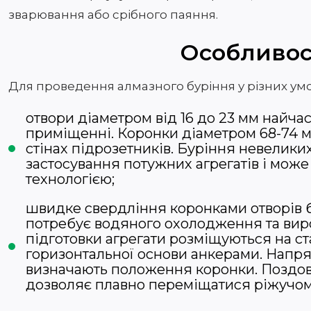
зварювання або срібного паяння.
Особливост
Для проведення алмазного буріння у різних умо
отвори діаметром від 16 до 23 мм найча
приміщенні. Коронки діаметром 68-74 м
стінах підрозетників. Буріння невелики
застосування потужних агрегатів і мож
технологією;
швидке свердління коронками отворів б
потребує водяного охолодження та виро
підготовки агрегати розміщуються на ст
горизонтальної основи анкерами. Напря
визначають положення коронки. Поздов
дозволяє плавно переміщатися ріжучому 