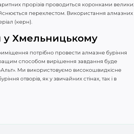
баритних прорізів проводиться коронками велики
дійснюється перехлестом. Використання алмазних
ріал (керн).
я у Хмельницькому
риміщення потрібно провести алмазне буріння
айкращим способом вирішення завдання буде
коАльт». Ми використовуємо високошвидкісне
ння отворів, як у звичайних стінах, так і в