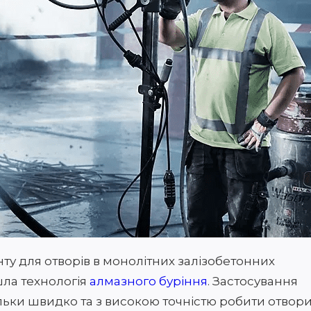
ту для отворів в монолітних залізобетонних
шла технологія
алмазного буріння
. Застосування
ьки швидко та з високою точністю робити отвори