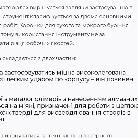
 матеріалах вирішується завдяки застосуванню в
 Інструмент класифікується за двома основними
робіт. Коронки для сухого та мокрого буріння
 тому використання інструменту не за
ти різця робочих якостей.
 складається з двох частин:
а застосовуватись міцна високолегована
ься легким ударом по корпусу – він повинен
ної з металополімерів з нанесенням алмазних
ся на м'які, призначені для роботи з цеглою
кож тверді для висвердлювання отворів в
і.
 виконуватися за технологією лазерного