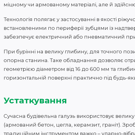
міцному чи армованому матеріалі, але й здійсню
Технологія полягає у застосуванні в якості ріжу
встановленими по периферії зубцями із надтве
забезпечує електричний або пневматичний пр
При бурінні на велику глибину, для точного поз
опорна станина. Таке обладнання дозволяє отри
геометрією діаметром від 16 до 600 мм та глиби
горизонтальній поверхні практично під будь-як
Устаткування
Сучасна будівельна галузь використовує велику 
(армований бетон, цегла, керамзит, граніт). Зроб
традиційним інструментом важко – ударно-вібрац