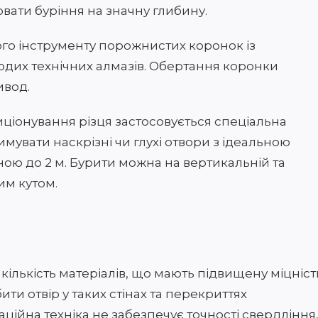
вати буріння на значну глибину.
чого інструменту порожнистих коронок із
рдих технічних алмазів. Обертання коронки
ивод.
иціонування різця застосовується спеціальна
мувати наскрізні чи глухі отвори з ідеальною
ною до 2 м. Бурити можна на вертикальній та
им кутом.
кількість матеріалів, що мають підвищену міцніст
ити отвір у таких стінах та перекриттях
ійна техніка не забезпечує точності свердління,