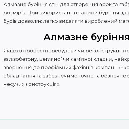
Алмазне буріння стін для створення арок та га
розмірів. При використанні станини буріння з
бурів дозволяє легко видаляти вироблений мате
Алмазне бурінн
Якщо в процесі перебудови чи реконструкції п
залізобетону, цегляної чи кам'яної кладки, н
звернення до профільних фахівців компанії «Е
обладнання та забезпечимо точне та безпечне бурі
несучих конструкціях.