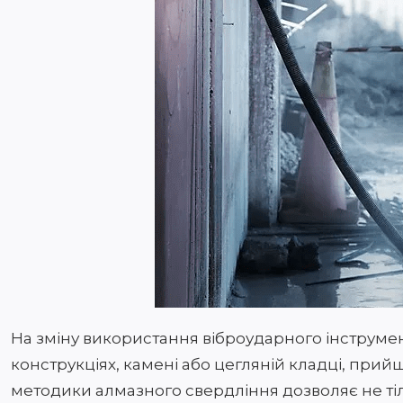
На зміну використання віброударного інструмен
конструкціях, камені або цегляній кладці, прий
методики алмазного свердління дозволяє не тіл