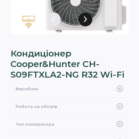
Кондиціонер
Cooper&Hunter CH-
S09FTXLA2-NG R32 Wi-Fi
Виробник
Cooper&Hunter
Робота на обігрів
-25°C
Тип компресора
Інверторний