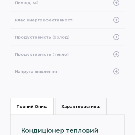
Площа, м2
25
Клас енергоефективності
A+++
Продуктивність (холод)
2.70 (0.8-3.80) кВт
Продуктивність (тепло)
3.00 (0.9-4.25) кВт
Напруга живлення
1Ph, (220-240)V, 50Hz
Характеристики:
Повний Опис:
Кондиціонер тепловий