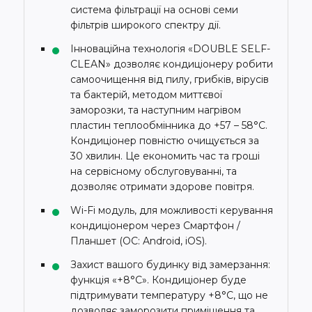
система фільтрації на основі семи
фільтрів широкого спектру дії.
Інноваційна технологія «DOUBLE SELF-
CLEAN» дозволяє кондиціонеру робити
самоочищення від пилу, грибків, вірусів
та бактерій, методом миттєвої
заморозки, та наступним нагрівом
пластин теплообмінника до +57 – 58°C.
Кондиціонер повністю очищується за
30 хвилин. Це економить час та гроші
на сервісному обслуговуванні, та
дозволяє отримати здорове повітря.
Wi-Fi модуль, для можливості керування
кондиціонером через Смартфон /
Планшет (ОС: Android, iOS).
Захист вашого будинку від замерзання:
функція «+8°С». Кондиціонер буде
підтримувати температуру +8°С, що не
дозволяє заморозити приміщення та