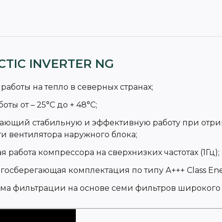
CTIC INVERTER NG
работы на тепло в северных странах;
ы от – 25°С до + 48°С;
ающий стабильную и эффективную работу при отриц
ти вентилятора наружного блока;
ая работа компрессора на сверхнизких частотах (1Гц);
осберегающая комплектация по типу А+++ Class Ener
тема фильтрации на основе семи фильтров широкого 