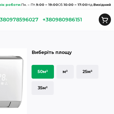
фік роботи:
Пн. – Пт.
9:00 – 19:00
Сб.
10:00 – 17:00
Нд.
Вихідний
380978596027
+380980986151
Виберіть площу
50м²
м²
25м²
35м²