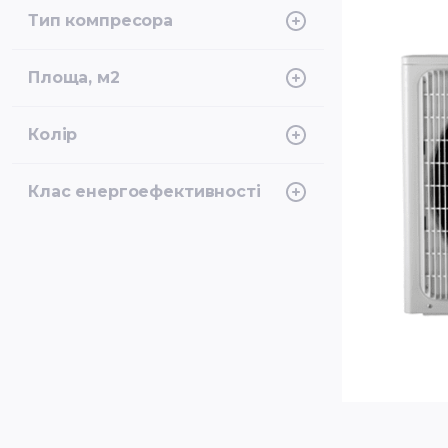
-25°C
Тип компресора
Інверторний, Ротаційний
Площа, м2
50
Колір
Білий
Клас енергоефективності
A+++