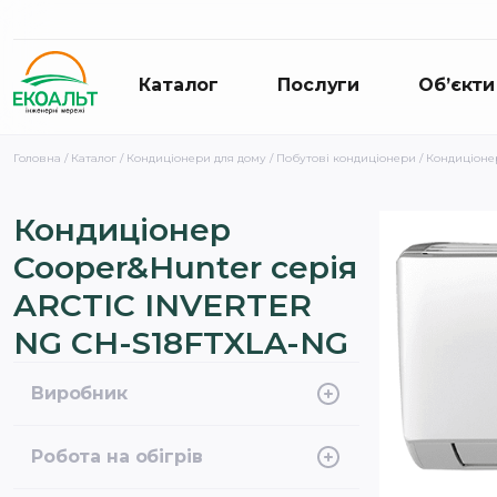
Каталог
Послуги
Об’єкти
Головна
/
Каталог
/
Кондиціонери для дому
/
Побутові кондиціонери
/ Кондиціоне
Кондиціонер
Cooper&Hunter серія
ARCTIC INVERTER
NG CH-S18FTXLA-NG
Виробник
Cooper&Hunter
Робота на обігрів