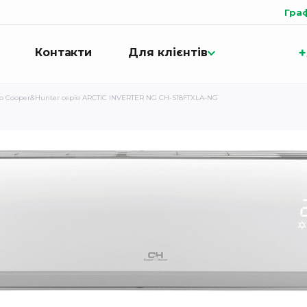
Гра
+
Контакти
Для клієнтів
р Cooper&Hunter серія ARCTIC INVERTER NG CH-S18FTXLA-NG