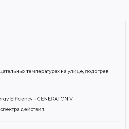
ательных температурах на улице, подогрев
gy Efficiency – GENERATON V;
спектра действия.