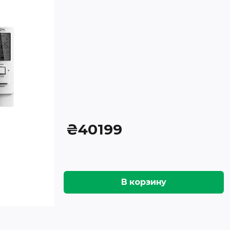
₴
40199
В корзину