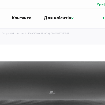
Гра
+
Контакти
Для клієнтів
р Cooper&Hunter серія DAYTONA (BLACK) CH-S18FTXD2-BL