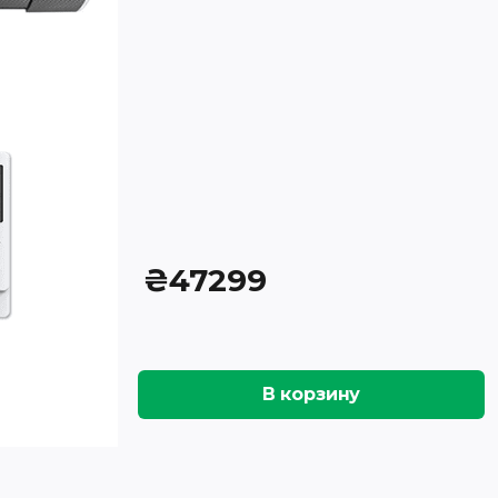
₴
47299
В корзину