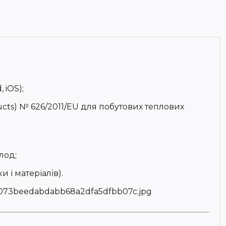
 iOS);
ucts) № 626/2011/EU для побутових теплових
лод;
і матеріалів).
e073beedabdabb68a2dfa5dfbb07c.jpg