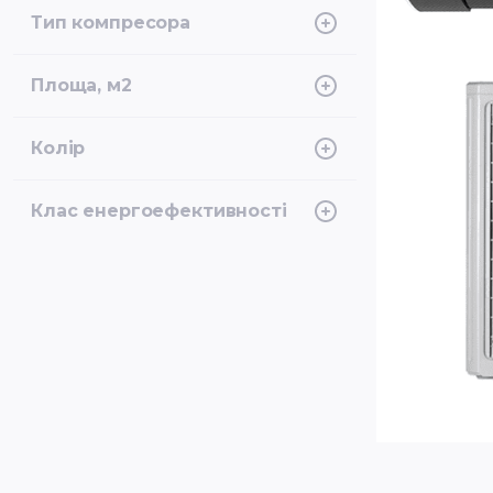
-22°C
Тип компресора
Інверторний, Ротаційний
Площа, м2
50
Колір
Чорний
Клас енергоефективності
A++