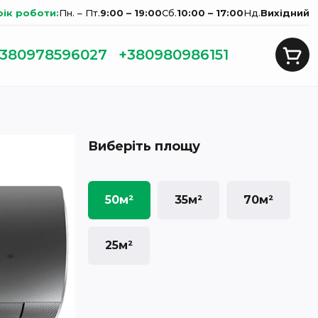
фік роботи:
Пн. – Пт.
9:00 – 19:00
Сб.
10:00 – 17:00
Нд.
Вихідний
380978596027
+380980986151
Виберіть площу
50м²
35м²
70м²
25м²