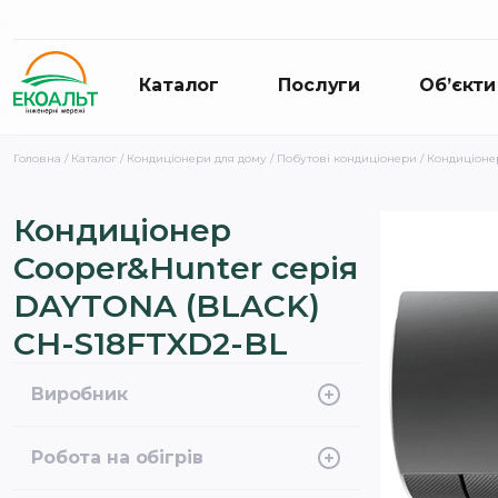
Каталог
Послуги
Об’єкти
Головна
/
Каталог
/
Кондиціонери для дому
/
Побутові кондиціонери
/ Кондиціоне
Кондиціонер
Cooper&Hunter серія
DAYTONA (BLACK)
CH-S18FTXD2-BL
Виробник
Cooper&Hunter
Робота на обігрів