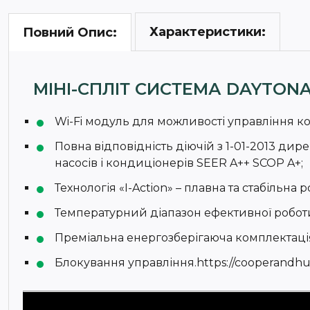
Характеристики:
Повний Опис:
МІНІ-СПЛІТ СИСТЕМА DAYTONA
Wi-Fi модуль для можливості управління ко
Повна відповідність діючій з 1-01-2013 дир
насосів і кондиціонерів SEER A++ SCOP A+;
Технологія «I-Action» – плавна та стабільна
Температурний діапазон ефективної роботи ві
Преміальна енергозберігаюча комплектація
Блокування управління.https://cooperandh