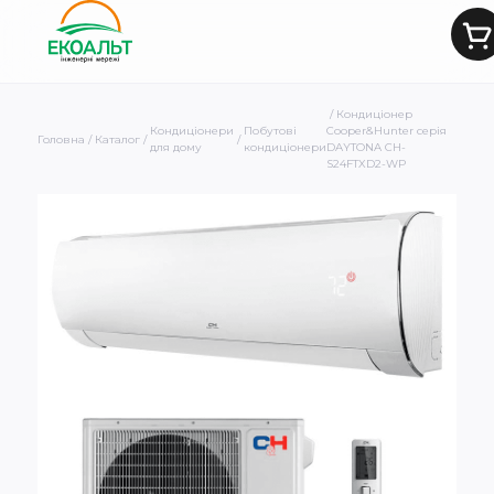
/ Кондиціонер
Кондиціонери
Побутові
Cooper&Hunter серія
Головна
/
Каталог
/
/
для дому
кондиціонери
DAYTONA CH-
S24FTXD2-WP