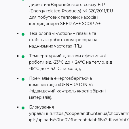
директиві Європейського союзу ErP
(Energy related Products) № 626/2011/EU
для побутових теплових насосів і
кондиціонерів SEER A++ SCOP A+;
Технологія «I-Action» – плавна та
стабільна робота компресора на
наднизьких частотах (1Гц);
Температурний діапазон ефективної
роботи від -23°C до + 24°C на тепло, від
-15°C до + 43°C на холод;
Преміальна енергозберігаюча
комплектація «GENERATON V»
(підвищений контроль якості збірки і
матеріалів).
Блокування
управління.https://cooperandhunter.ua/chcpva
ipts/uploads/50be073beedabdabb68a2dfa5dfbb07