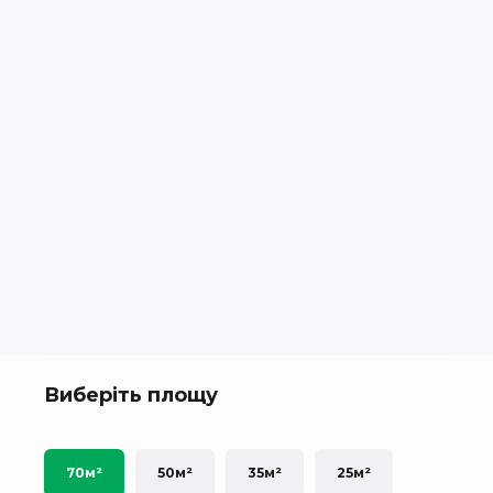
Виберіть площу
70м²
50м²
35м²
25м²