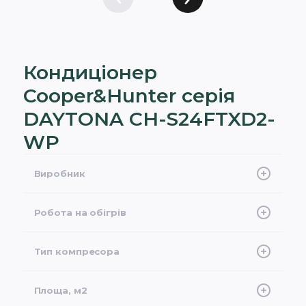
Кондиціонер
Cooper&Hunter серія
DAYTONA CH-S24FTXD2-
WP
Виробник
Cooper&Hunter
Робота на обігрів
-22°C
Тип компресора
Інверторний, Ротаційний
Площа, м2