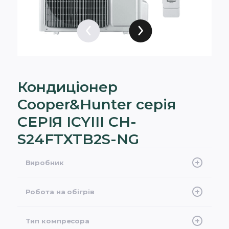
Кондиціонер
Cooper&Hunter серія
СЕРІЯ ICYIII CH-
S24FTXTB2S-NG
Виробник
Cooper&Hunter
Робота на обігрів
-30°C
Тип компресора