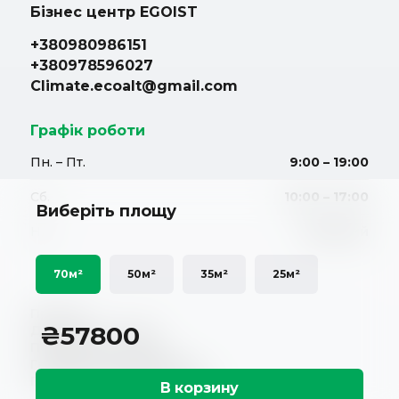
Бізнес центр EGOIST
+380980986151
+380978596027
Climate.ecoalt@gmail.com
Графік роботи
Пн. – Пт.
9:00 – 19:00
Сб.
10:00 – 17:00
Виберіть площу
Нд.
Вихідний
70м²
50м²
35м²
25м²
Про нас
₴
57800
Доставка і оплата
Повернення і обмін
Гарантійні зобов'язання
Політика конфіденційності
В корзину