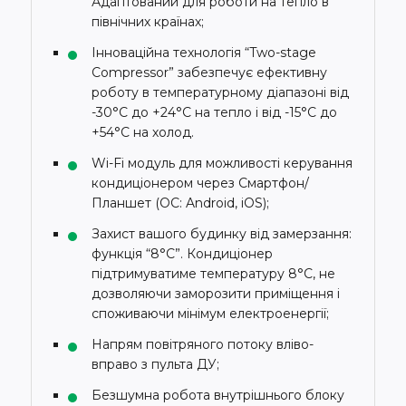
Адаптований для роботи на тепло в
північних країнах;
Інноваційна технологія “Two-stage
Compressor” забезпечує ефективну
роботу в температурному діапазоні від
-30°C до +24°C на тепло і від -15°C до
+54°C на холод.
Wi-Fi модуль для можливості керування
кондиціонером через Смартфон/
Планшет (ОС: Android, iOS);
Захист вашого будинку від замерзання:
функція “8°C”. Кондиціонер
підтримуватиме температуру 8°C, не
дозволяючи заморозити приміщення і
споживаючи мінімум електроенергії;
Напрям повітряного потоку вліво-
вправо з пульта ДУ;
Безшумна робота внутрішнього блоку