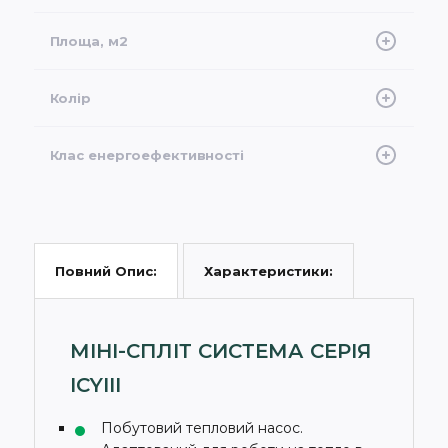
Інверторний, Ротаційний
Площа, м2
70
Колір
Білий
Клас енергоефективності
A+++
Характеристики:
Повний Опис:
МІНІ-СПЛІТ СИСТЕМА СЕРІЯ
ICYIII
Побутовий тепловий насос.