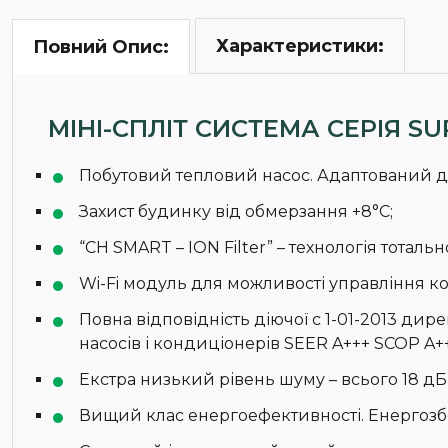
Характеристики:
Повний Опис:
МІНІ-СПЛІТ СИСТЕМА СЕРІЯ SU
Побутовий тепловий насос. Адаптований дл
Захист будинку від обмерзання +8°C;
“CH SMART – ION Filter” – технологія тотал
Wi-Fi модуль для можливості управління к
Повна відповідність діючої c 1-01-2013 дир
насосів і кондиціонерів SEER A+++ SCOP A++
Екстра низький рівень шуму – всього 18 дБ
Вищий клас енергоефективності. Енергозбере