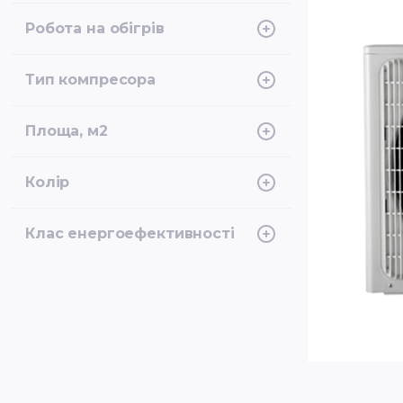
Cooper&Hunter
Робота на обігрів
-25°C
Тип компресора
Інверторний, Ротаційний
Площа, м2
70
Колір
Сірий
Клас енергоефективності
A+++