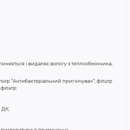
иняється і видаляє вологу з теплообмінника,
ільтр “Антибактеріальний пригнічувач”; фільтр
фільтр;
 ДК;
 температури в приміщенні;