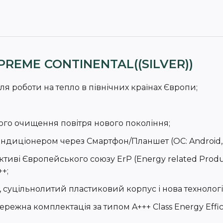
PREME CONTINENTAL((SILVER))
я роботи на тепло в північних країнах Європи;
ьного очищення повітря нового покоління;
ондиціонером через Смартфон/Планшет (ОС: Android, 
ективі Європейського союзу ErP (Energy related Prod
+;
, суцільнолитий пластиковий корпус і нова техноло
жна комплектація за типом A+++ Class Energy Effici