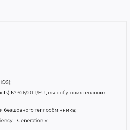
iOS);
ucts) № 626/2011/EU для побутових теплових
гія безшовного теплообмінника;
ency – Generation V;