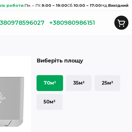
фік роботи:
Пн. – Пт.
9:00 – 19:00
Сб.
10:00 – 17:00
Нд.
Вихідний
380978596027
+380980986151
Виберіть площу
70м²
35м²
25м²
50м²