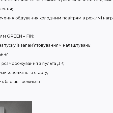
нення;
ючення обдування холодним повітрям в режимі нагрі
ям GREEN – FIN;
запуску із запам’ятовуванням налаштувань;
ання;
розморожування з пульта ДК;
низьковольтного старту;
 блоків і режимів;