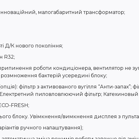
. Інноваційний, малогабаритний трансформатор;
і Д/К нового покоління;
 R32;
рипинення роботи кондиціонера, вентилятор не зуп
і розмноження бактерій усередині блоку;
пція): фільтр з активованого вугілля “Анти-запах”; ф
; Електретний пиловловлюючий фільтр; Катехиновый 
ЕСО-FRESH;
ього блоку. Увімкнення/вимкнення дисплея з пульта
ріантів ручного налаштування);
 автоматична зміна режимів роботи залежно від змін