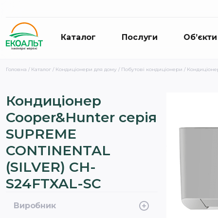
Каталог
Послуги
Об’єкти
Головна
/
Каталог
/
Кондиціонери для дому
/
Побутові кондиціонери
/ Кондиціоне
Кондиціонер
Cooper&Hunter серія
SUPREME
CONTINENTAL
(SILVER) CH-
S24FTXAL-SC
Виробник