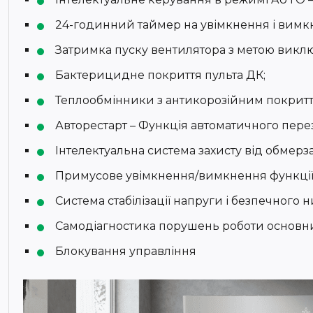
24-годинний таймер на увімкнення і вимк
Затримка пуску вентилятора з метою викл
Бактерицидне покриття пульта ДК;
Теплообмінники з антикорозійним покритт
Авторестарт – Функція автоматичного пере
Інтелектуальна система захисту від обмерз
Примусове увімкнення/вимкнення функції 
Система стабілізації напруги і безпечного 
Самодіагностика порушень роботи основних
Блокування управління