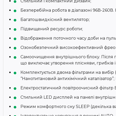
Стильний і компактний дизайн;
Безперебійна робота в діапазоні 96В-260В
Багатошвидкісний вентилятор;
Підвищений ресурс роботи;
Відображення поточного часу доби на пульт
Озонобезпечний високоефективний фреон
Самоочищення внутрішнього блоку. Після п
що виключає утворення плісняви, грибків 
Комплектується двома фільтрами на вибір (о
“Нанотитановий антихімічний каталізатор”
Електростатичний повітроочисний фільтр 
Стильний LED дисплей на панелі внутрішн
Режим комфортного сну SLЕЕР (декілька ва
Інтелектуальне керування в режимі AUTO –