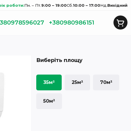
фік роботи:
Пн. – Пт.
9:00 – 19:00
Сб.
10:00 – 17:00
Нд.
Вихідний
380978596027
+380980986151
Виберіть площу
35м²
25м²
70м²
50м²