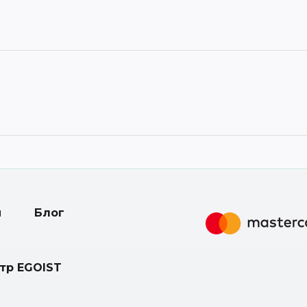
ерах HAIER знищує небезпечні мікроорганізми, що ос
.
и
Блог
 у пригніченні більшості штамів вірусу COVID-19 з
нтр EGOIST