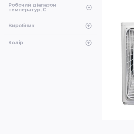
Інверторний
Робочий діапазон
температур, С
Режим охолодження- 15 ... + 50 °C
Виробник
Режим обігріву -25 ... + 24 °C
Haier
Колір
Білий