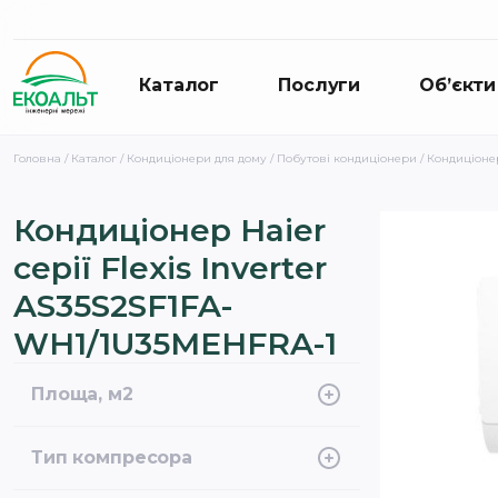
Каталог
Послуги
Об’єкти
Головна
/
Каталог
/
Кондиціонери для дому
/
Побутові кондиціонери
/ Кондиціонер
Кондиціонер Haier
серії Flexis Inverter
AS35S2SF1FA-
WH1/1U35MEHFRA-1
Площа, м2
35
Тип компресора