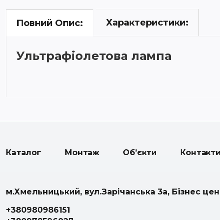
Характеристики:
Повний Опис:
Ультрафіолетова лампа
Вбудована ультрафіолетова лампа у кондиціон
технологія забезпечує чисте та здорове повітря
Каталог
Монтаж
Об’єкти
Контакт
УФ-МОДУЛЬ у березні 2021 року сертифікований
м.Хмельницький, вул.Зарічанська 3а, Бізнес це
+380980986151