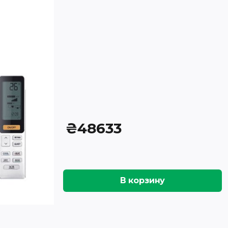
₴
48633
В корзину