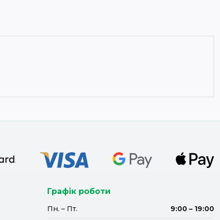
ідають на деталях внутрішнього блоку. Також
 ефективністю до 99,998%…/
Графік роботи
Пн. – Пт.
9:00 – 19:00