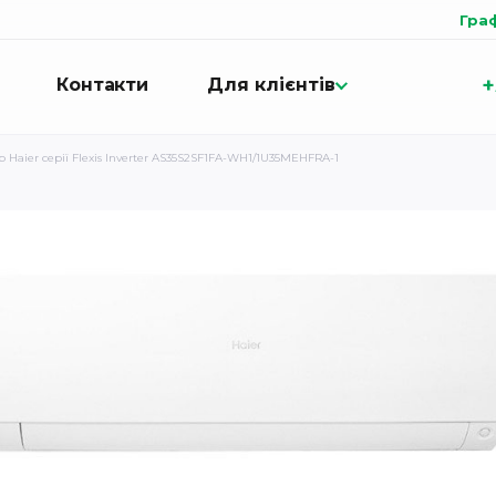
Гра
+
Контакти
Для клієнтів
 Haier серії Flexis Inverter AS35S2SF1FA-WH1/1U35MEHFRA-1