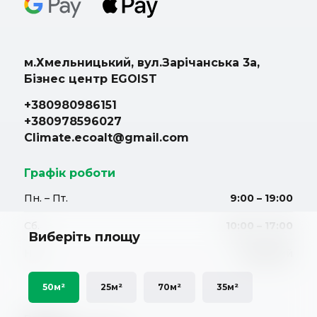
м.Хмельницький, вул.Зарічанська 3а,
Бізнес центр EGOIST
+380980986151
+380978596027
Climate.ecoalt@gmail.com
Графік роботи
Пн. – Пт.
9:00 – 19:00
Сб.
10:00 – 17:00
Виберіть площу
Нд.
Вихідний
50м²
25м²
70м²
35м²