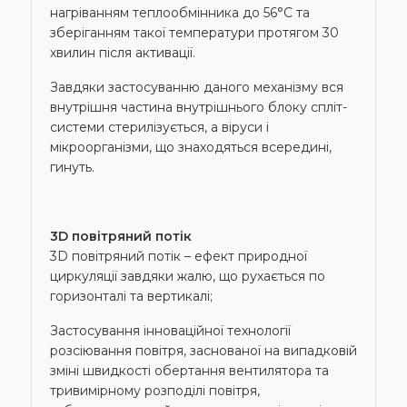
нагріванням теплообмінника до 56°С та
зберіганням такої температури протягом 30
хвилин після активації.
Завдяки застосуванню даного механізму вся
внутрішня частина внутрішнього блоку спліт-
системи стерилізується, а віруси і
мікроорганізми, що знаходяться всередині,
гинуть.
3D повітряний потік
3D повітряний потік – ефект природної
циркуляції завдяки жалю, що рухається по
горизонталі та вертикалі;
Застосування інноваційної технології
розсіювання повітря, заснованої на випадковій
зміні швидкості обертання вентилятора та
тривимірному розподілі повітря,