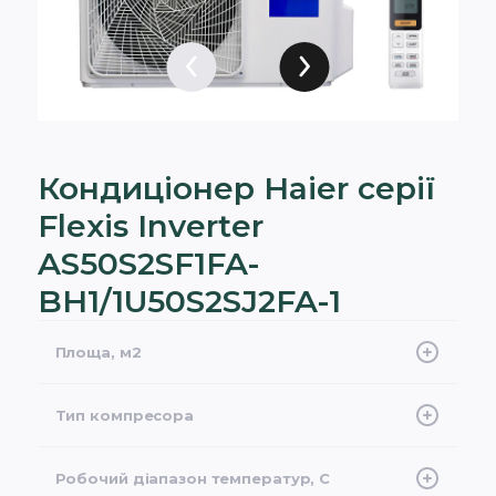
Кондиціонер Haier серії
Flexis Inverter
AS50S2SF1FA-
BH1/1U50S2SJ2FA-1
Площа, м2
50
Тип компресора
Інверторний
Робочий діапазон температур, С