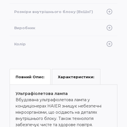
Режим охолодження- 15 ... + 50 °C Режим
Розміри внутрішнього блоку (ВхШхГ)
обігріву -25 ... + 24 °C
856x197x300
Виробник
Haier
Колір
Чорний
Характеристики:
Повний Опис:
Ультрафіолетова лампа
Вбудована ультрафіолетова лампа у
кондиціонерах HAIER знищує небезпечні
мікроорганізми, що осідають на деталях
внутрішнього блоку. Також технологія
забезпечує чисте та здорове повітря.