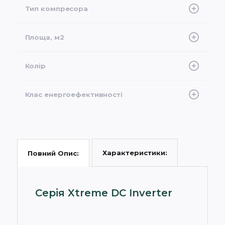
Тип компресора
Інверторний
Площа, м2
25
Колір
Білий
Клас енергоефективності
A+, A++
Характеристики:
Повний Опис:
Серія Xtreme DC Inverter