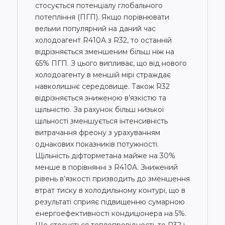
стосується потенціалу глобального
потепління (ПГП). Якщо порівнювати
вельми популярний на даний час
холодоагент R410A з R32, то останній
відрізняється зменшеним більш ніж на
65% ПГП. З цього випливає, що від нового
холодоагенту в меншій мірі страждає
навколишнє середовище. Також R32
відрізняється зниженою в’язкістю та
щільністю. За рахунок більш низької
щільності зменшується інтенсивність
витрачання фреону з урахуванням
однакових показників потужності.
Щільність діфторметана майже на 30%
менше в порівнянні з R410A. Знижений
рівень в’язкості призводить до зменшення
втрат тиску в холодильному контурі, що в
результаті сприяє підвищенню сумарною
енергоефективності кондиціонера на 5%.