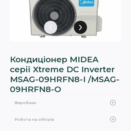
Кондиціонер MIDEA
серії Xtreme DC Inverter
MSAG-09HRFN8-I /MSAG-
09HRFN8-O
Виробник
Midea
Робота на обігрів
-25°C