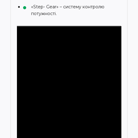
«Step- Gear» – систему контролю
потужності.