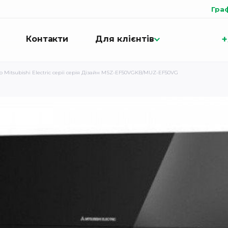
Гра
+
Контакти
Для клієнтів
 Mitsubishi Electric серії серія Дізайн MSZ-EF50VGKB/MUZ-EF50VG