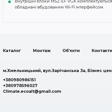
Внутрішні блоки MSZ-EF VGK комплектуються 
обладнані вбудованим Wi-Fi інтерфейсом.
Каталог
Монтаж
Об’єкти
Контакт
м.Хмельницький, вул.Зарічанська 3а, Бізнес це
+380980986151
+380978596027
Climate.ecoalt@gmail.com