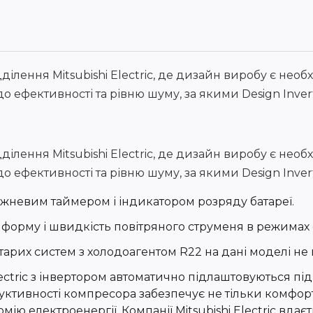
дділення Mitsubishi Electric, де дизайн виробу є нео
ефективності та рівню шуму, за якими Design Invert
дділення Mitsubishi Electric, де дизайн виробу є нео
ефективності та рівню шуму, за якими Design Invert
жневим таймером і індикатором розряду батареї.
форму і швидкість повітряного струменя в режимах о
старих систем з холодоагентом R22 на дані моделі не
ctric з інвертором автоматично підлаштовуються під 
ктивності компресора забезпечує не тільки комфор
мію електроенергії. Компанії Mitsubishi Electric вда