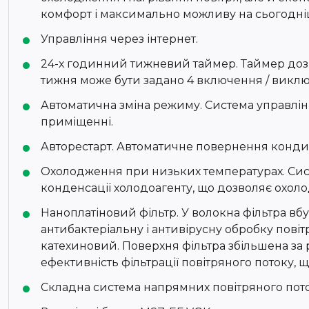
комфорт і максимально можливу на сьогодніш
Управління через інтернет.
24-х годинний тижневий таймер. Таймер доз
тижня може бути задано 4 включення / виключ
Автоматична зміна режиму. Система управлін
приміщенні.
Авторестарт. Автоматичне повернення конди
Охолодження при низьких температурах. Систе
конденсації холодоагенту, що дозволяє охоло
Наноплатіновий фільтр. У волокна фільтра вб
антибактеріальну і антивірусну обробку пові
катехиновий. Поверхня фільтра збільшена за р
ефективність фільтрації повітряного потоку, 
Складна система напрямних повітряного пото