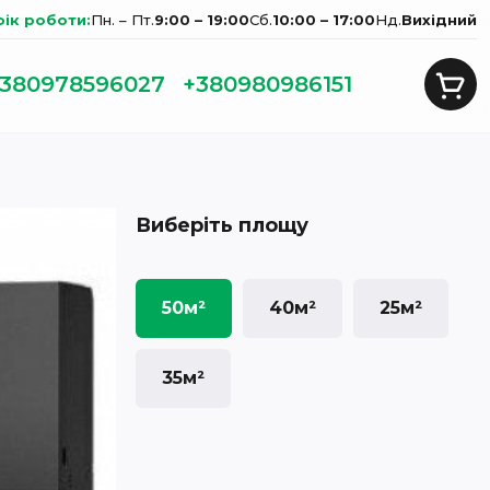
фік роботи:
Пн. – Пт.
9:00 – 19:00
Сб.
10:00 – 17:00
Нд.
Вихідний
380978596027
+380980986151
Виберіть площу
50м²
40м²
25м²
35м²