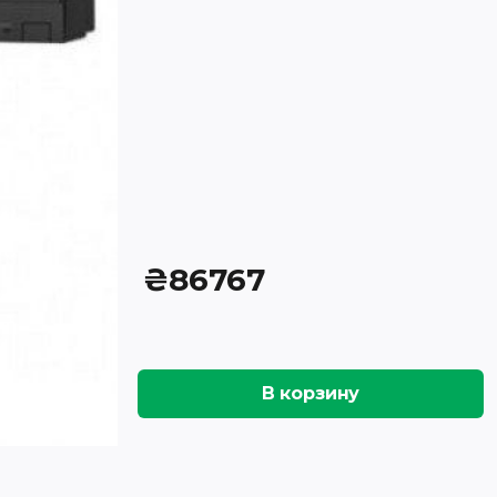
₴
86767
В корзину