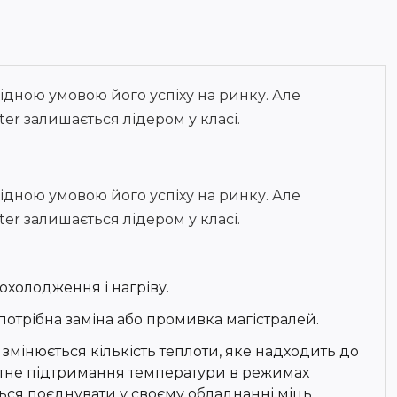
бхідною умовою його успіху на ринку. Але
er залишається лідером у класі.
бхідною умовою його успіху на ринку. Але
er залишається лідером у класі.
холодження і нагріву.
 потрібна заміна або промивка магістралей.
змінюється кількість теплоти, яке надходить до
тне підтримання температури в режимах
ється поєднувати у своєму обладнанні міць,