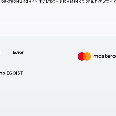
бактерицидним фільтром з іонами срібла, пультом к
и
Блог
нтр EGOIST