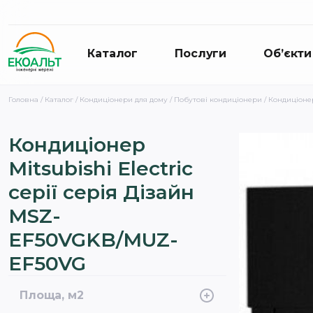
Каталог
Послуги
Об’єкти
Головна
/
Каталог
/
Кондиціонери для дому
/
Побутові кондиціонери
/ Кондиціонер
Кондиціонер
Mitsubishi Electric
серії серія Дізайн
MSZ-
EF50VGKB/MUZ-
EF50VG
Площа, м2