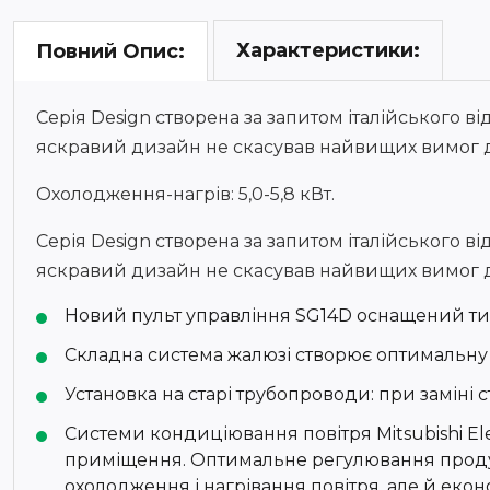
Характеристики:
Повний Опис:
Серія Design створена за запитом італійського ві
яскравий дизайн не скасував найвищих вимог до 
Охолодження-нагрів: 5,0-5,8 кВт.
Серія Design створена за запитом італійського ві
яскравий дизайн не скасував найвищих вимог до 
Новий пульт управління SG14D оснащений ти
Складна система жалюзі створює оптимальну 
Установка на старі трубопроводи: при заміні 
Системи кондиціювання повітря Mitsubishi Ele
приміщення. Оптимальне регулювання проду
охолодження і нагрівання повітря, але й еконо