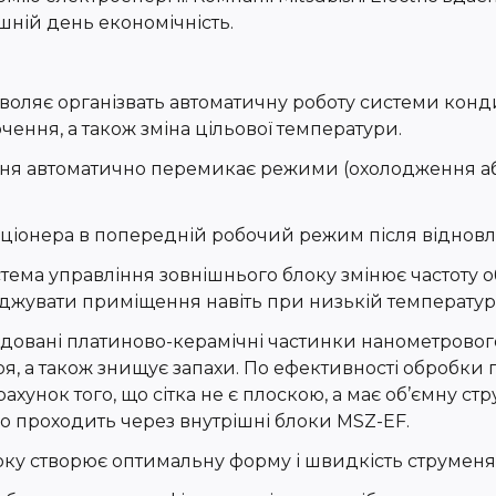
ній день економічність.
воляє організвать автоматичну роботу системи кон
ення, а також зміна цільової температури.
ня автоматично перемикає режими (охолодження або
ціонера в попередній робочий режим після віднов
ма управління зовнішнього блоку змінює частоту обе
джувати приміщення навіть при низькій температурі
удовані платиново-керамічні частинки нанометровог
тря, а також знищує запахи. По ефективності обробки
ахунок того, що сітка не є плоскою, а має об’ємну с
що проходить через внутрішні блоки MSZ-EF.
ку створює оптимальну форму і швидкість струменя