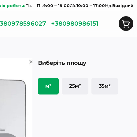
фік роботи:
Пн. – Пт.
9:00 – 19:00
Сб.
10:00 – 17:00
Нд.
Вихідний
380978596027
+380980986151
Виберіть площу
м²
25м²
35м²