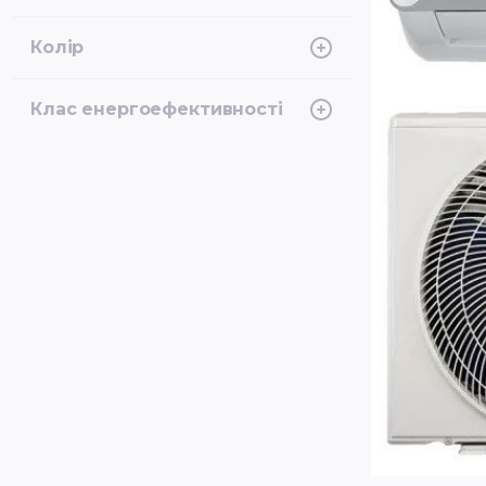
Інверторний
Колір
Білий
Клас енергоефективності
A+, A++, A+++