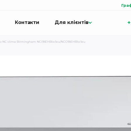
Гра
+
Контакти
Для клієнтів
р NC clima Birmingham NCI18EHBIw1eu/NCO18EHBIw1eu
1eu