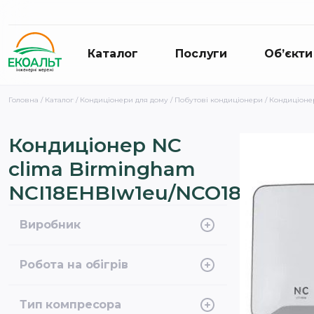
Каталог
Послуги
Об’єкти
Головна
/
Каталог
/
Кондиціонери для дому
/
Побутові кондиціонери
/ Кондиціоне
Кондиціонер NC
clima Birmingham
NCI18EHBIw1eu/NCO18EHBIw
Виробник
NC Clima
Робота на обігрів
-20°C
Тип компресора