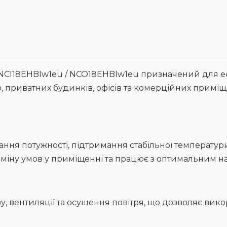
NCI18EHBIw1eu / NCO18EHBIw1eu призначений для е
 приватних будинків, офісів та комерційних приміщ
ання потужності, підтримання стабільної температу
зміну умов у приміщенні та працює з оптимальним 
 вентиляції та осушення повітря, що дозволяє викор