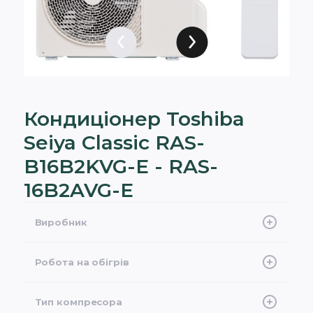
Кондиціонер Toshiba
Seiya Classic RAS-
B16B2KVG-E - RAS-
16B2AVG-E
Виробник
Toshiba
Робота на обігрів
-15°C
Тип компресора