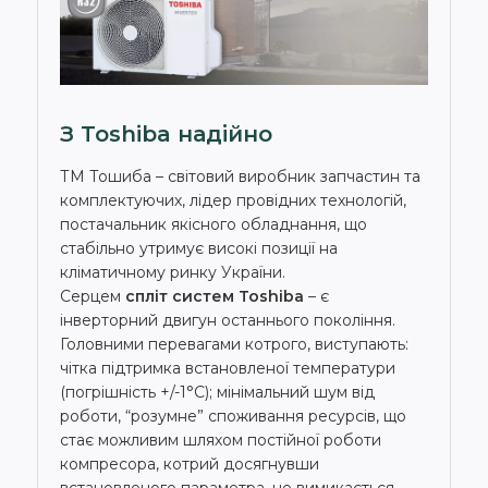
З Toshiba надійно
ТМ Тошиба – світовий виробник запчастин та
комплектуючих, лідер провідних технологій,
постачальник якісного обладнання, що
стабільно утримує високі позиції на
кліматичному ринку України.
Серцем
спліт систем Toshiba
– є
інверторний двигун останнього покоління.
Головними перевагами котрого, виступають:
чітка підтримка встановленої температури
(погрішність +/-1°С); мінімальний шум від
роботи, “розумне” споживання ресурсів, що
стає можливим шляхом постійної роботи
компресора, котрий досягнувши
встановленого параметра, не вимикається