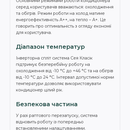
Основними режимами роботи кондиціонера
серед користувачів вважаються: охолодження
та обігрів. Режим роботи на холод матиме
енергоефективність А++, на тепло – А+. Це
говорить про оптимальність з огляду економії
для користувача.
Діапазон температур
Інверторна спліт система Сея Класік
підтримує безперебійну роботу на
охолодження від -10 °С до +46 °С та на обігрів
від -10 °С до 24 °С. Інтервал допустимої норми
температури дозволяє використовувати
кондиціонер цілий рік.
Безпекова частина
У разі раптового перезапуску, система
відновить роботу із попередньо
встановленими налаштуваннями.