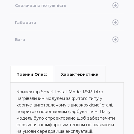
Споживана потужність
1000 Вт
Габарити
500x1100x60
Вага
20 кг
Характеристики:
Повний Опис:
Конвектор Smart Install Model RSP100 з
нагрівальним модулем закритого типу у
корпусі виготовленому з високоякісної сталі,
покритою порошковим фарбуванням. Дану
модель було спроектовано щоб забезпечити
споживача комфортним теплом не зважаючи
на умови середовища експлуатації.