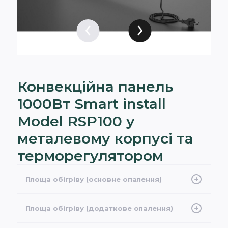
Конвекційна панель
1000Вт Smart install
Model RSP100 у
металевому корпусі та
терморегулятором
Площа обігріву (основне опалення)
12-17 м2
Площа обігріву (додаткове опалення)
17-25 м2