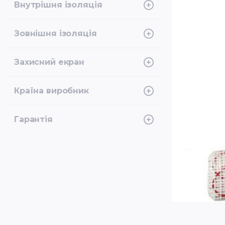
Внутрішня ізоляція
FEP
Зовнішня ізоляція
PVDF
Захисний екран
Алюм. фольга + луджений мідний
Країна виробник
провід
Литва-Німеччина
Гарантія
20 років, розширена в конструкції
підлоги