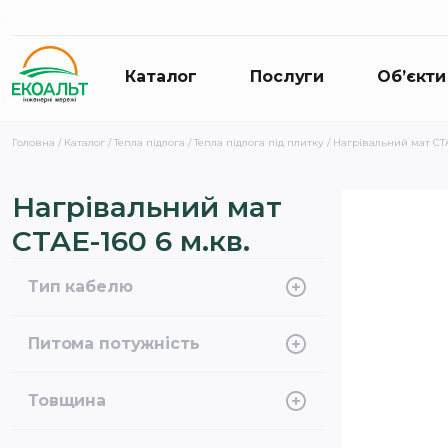
Каталог
Послуги
Об’єкти
Головна
/
Каталог
/
Тепла підлога
/
Тепла підлога під плитку
/ Нагрівальний мат CTA
Нагрівальний мат
CTAE-160 6 м.кв.
Тип кабелю
Двожильний екранований
Питома потужність
160 Вт/м2 при 230 В
Товщина
3,7 мм