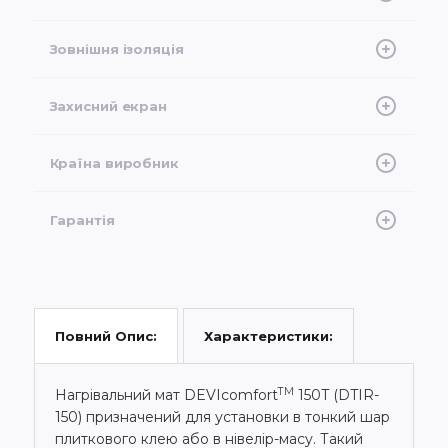
FEP
Зовнішня ізоляція
PVС
Захисний екран
Алюм. фольга + луджений мідний провід
Країна виробник
Данія-Польща
Гарантія
20 років, розширена в конструкції підлоги
Характеристики:
Повний Опис:
TM
Нагрівальний мат DEVIcomfort
150T (DTIR-
150) призначений для установки в тонкий шар
плиткового клею або в нівелір-масу. Такий