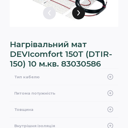
Нагрівальний мат
DEVIcomfort 150T (DTIR-
150) 10 м.кв. 83030586
Тип кабелю
Двожильний екранований
Питома потужність
150 Вт/м2 при 230 В
Товщина
4,5 мм
Внутрішня ізоляція