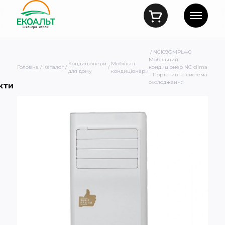
/ NCI09OMPLw0
Мобільний
Кондиціонери
Мобільні
Головна
/
Каталог
/
/
кондиціонер NC clima
для дому
кондиціонери
– Портативна система
охолодження
кти