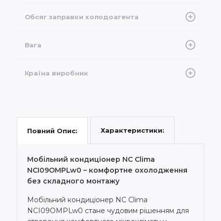
25
Обсяг заправки холодоагента
0,160 кг
Вага
23,25 кг
Країна виробник
Китай
Характеристики:
Повний Опис:
Мобільний кондиціонер NC Clima
NCI09OMPLw0 – комфортне охолодження
без складного монтажу
Мобільний кондиціонер NC Clima
NCI09OMPLw0 стане чудовим рішенням для