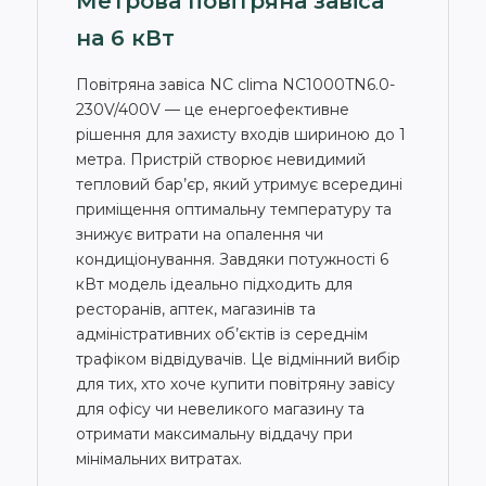
Метрова повітряна завіса
на 6 кВт
Повітряна завіса NC clima NC1000TN6.0-
230V/400V — це енергоефективне
рішення для захисту входів шириною до 1
метра. Пристрій створює невидимий
тепловий бар’єр, який утримує всередині
приміщення оптимальну температуру та
знижує витрати на опалення чи
кондиціонування. Завдяки потужності 6
кВт модель ідеально підходить для
ресторанів, аптек, магазинів та
адміністративних об’єктів із середнім
трафіком відвідувачів. Це відмінний вибір
для тих, хто хоче купити повітряну завісу
для офісу чи невеликого магазину та
отримати максимальну віддачу при
мінімальних витратах.