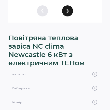
Повітряна теплова
завіса NC clima
Newcastle 6 кВт з
електричним ТЕНом
вага, кг
15
Габарити
1462хх29х181 мм
Колір