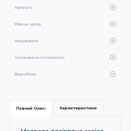
Чорний
Напруга
3 фази - 400 В
Рівень шуму
65 дБ (А)
Керування
Пульт провідний
Споживана потужність
6 Квт
Виробник
NC Clima
Характеристики:
Повний Опис: