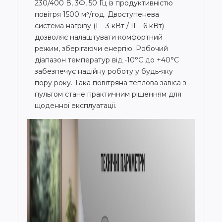
230/400 В, 3Ф, 50 Гц із продуктивністю
повітря 1500 м³/год. Двоступенева
система нагріву (І – 3 кВт / ІІ – 6 кВт)
дозволяє налаштувати комфортний
режим, зберігаючи енергію. Робочий
діапазон температур від -10°С до +40°С
забезпечує надійну роботу у будь-яку
пору року. Така повітряна теплова завіса з
пультом стане практичним рішенням для
щоденної експлуатації.