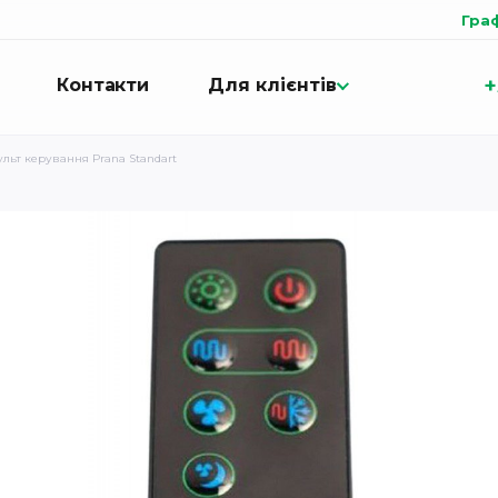
Гра
+
Контакти
Для клієнтів
ульт керування Prana Standart