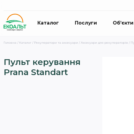
Каталог
Послуги
Об’єкти
Головна
/
Каталог
/
Рекуператори та аксесуари
/
Аксесуари для рекуператорів
/ П
Пульт керування
Prana Standart