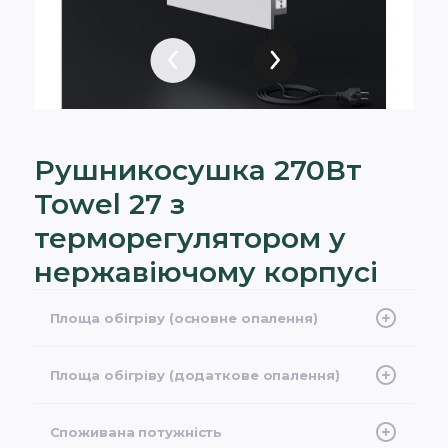
Рушникосушка 270Вт
Towel 27 з
терморегулятором у
нержавіючому корпусі
Площа обігріву (основне опалення)
2-4 м2
Площа обігріву (додаткове опалення)
3-5 м2
Споживана потужність