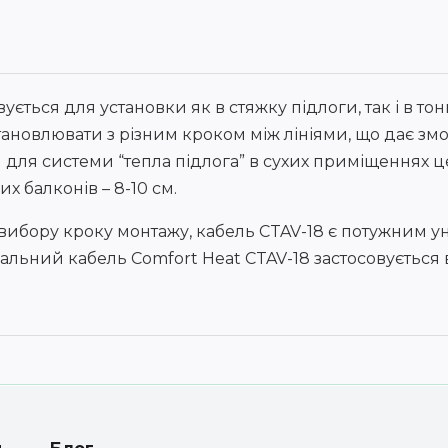
ється для установки як в стяжку підлоги, так і в то
становлювати з різним кроком між лініями, що дає зм
для системи “тепла підлога” в сухих приміщеннях ц
их балконів – 8-10 см.
 вибору кроку монтажу, кабель CTAV-18 є потужним у
вальний кабель Comfort Heat CTAV-18 застосовується в