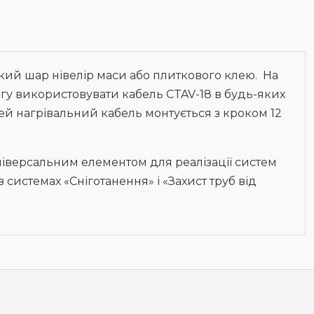
нкий шар нівелір маси або плиткового клею. На
огу використовувати кабель CTAV-18 в будь-яких
ей нагрівальний кабель монтується з кроком 12
ніверсальним елементом для реалізації систем
 системах «Сніготанення» і «Захист труб від