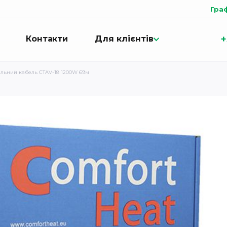
Гра
+
Контакти
Для клієнтів
альний кабель CTAV-18 1200W 69м