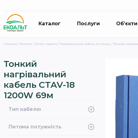
Каталог
Послуги
Об’єкти
Головна
/
Каталог
/
Тепла підлога
/
Нагрівальний кабель в стяжку
/ Тонкий нагрів
Тонкий
нагрівальний
кабель CTAV-18
1200W 69м
Тип кабелю
Двожильний екранований
Питома потужність