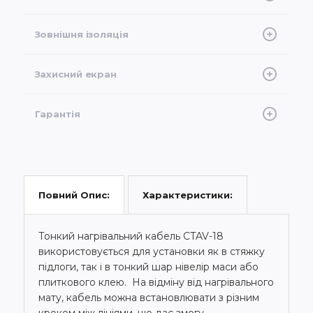
FEP
Зовнішня ізоляція
PVС
Захисний екран
Алюм. фольга + плетений мідний екран
Гарантія
20 років, розширена в конструкції підлоги
Характеристики:
Повний Опис:
Тонкий нагрівальний кабель CTAV-18
використовується для установки як в стяжку
підлоги, так і в тонкий шар нівелір маси або
плиткового клею. На відміну від нагрівального
мату, кабель можна встановлювати з різним
кроком між лініями, що дає змогу