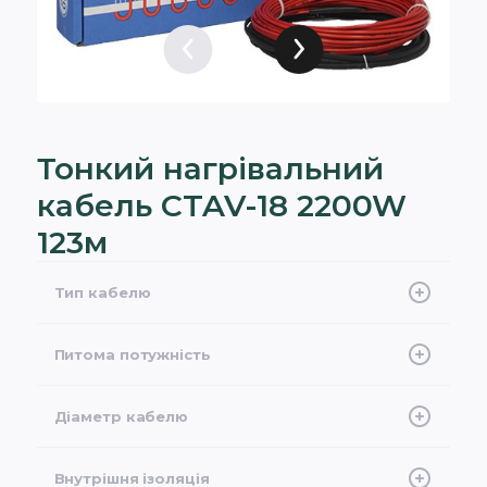
Тонкий нагрівальний
кабель CTAV-18 2200W
123м
Тип кабелю
Двожильний екранований
Питома потужність
18 Вт/м при 230 В
Діаметр кабелю
4 мм
Внутрішня ізоляція