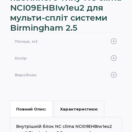
NCI09EHBIw1eu2 для
мульти-спліт системи
Birmingham 2.5
Площа, м2
25
Колір
Білий
Виробник
NC Clima
Характеристики:
Повний Опис:
Внутрішній блок NC clima NCI09EHBIw1eu2