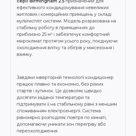
серії Birmingham 2.5
призначений для
ефективного кондиціонування невеликих
житлових і комерційних приміщень у складі
мультиспліт системи. Модель розрахована на
стабільну роботу в приміщеннях до
приблизно 25 м² і забезпечує комфортний
мікроклімат протягом усього року, поєднуючи
охолодження влітку та обігрів у міжсезоння і
взимку.
Завдяки інверторній технології кондиціонер
працює плавно та економно, без різких
стартів і зупинок. Це дозволяє швидко
досягати заданої температури та
підтримувати її на стабільному рівні з меншим
споживанням електроенергії. Система
рівномірно розподіляє повітря по кімнаті,
допомагаючи уникати зон перегріву або
переохолодження.