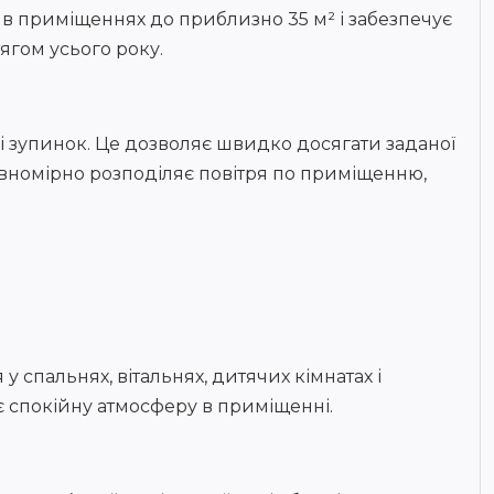
 в приміщеннях до приблизно 35 м² і забезпечує
ягом усього року.
 і зупинок. Це дозволяє швидко досягати заданої
рівномірно розподіляє повітря по приміщенню,
спальнях, вітальнях, дитячих кімнатах і
є спокійну атмосферу в приміщенні.