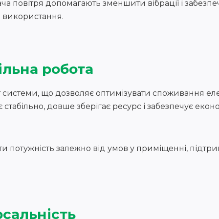
ча повітря допомагають зменшити вібрації і забезпе
 використання.
ільна робота
т системи, що дозволяє оптимізувати споживання ел
табільно, довше зберігає ресурс і забезпечує екон
и потужність залежно від умов у приміщенні, підтр
рсальність