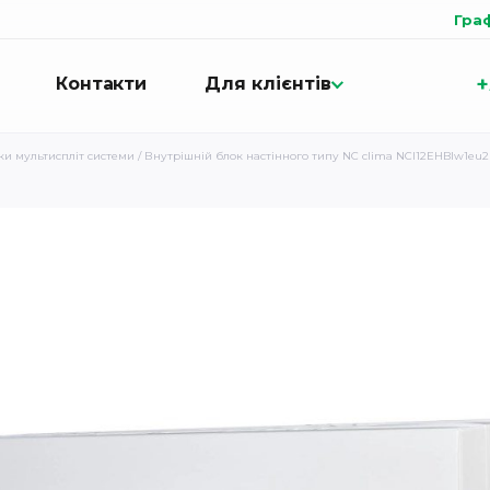
Гра
+
Контакти
Для клієнтів
ки мультиспліт системи
/ Внутрішній блок настінного типу NC clima NCI12EHBIw1eu2