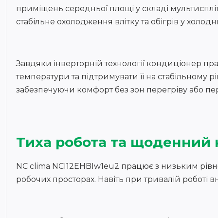
приміщень середньої площі у складі мультисплі
стабільне охолодження влітку та обігрів у холо
Завдяки інверторній технології кондиціонер пра
температури та підтримувати її на стабільному 
забезпечуючи комфорт без зон перегріву або п
Тиха робота та щоденний
NC clima NCI12EHBIw1eu2 працює з низьким рівне
робочих просторах. Навіть при тривалій роботі 