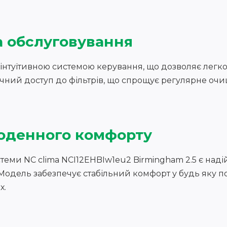
а обслуговування
інтуїтивною системою керування, що дозволяє легк
чний доступ до фільтрів, що спрощує регулярне очи
оденного комфорту
теми NC clima NCI12EHBIw1eu2 Birmingham 2.5 є наді
Модель забезпечує стабільний комфорт у будь яку п
х.