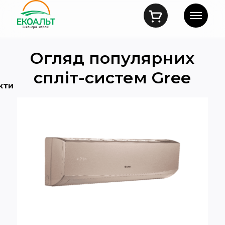
Огляд популярних
спліт-систем Gree
кти