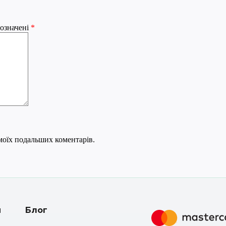
позначені
*
я моїх подальших коментарів.
и
Блог